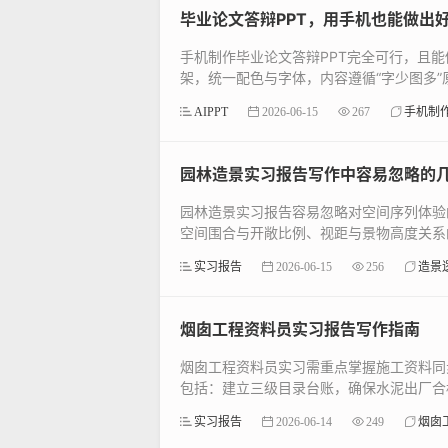
毕业论文答辩PPT，用手机也能做出
手机制作毕业论文答辩PPT完全可行，且能
架，统一配色与字体，内容遵循“字少图多”原
AIPPT
2026-06-15
267
手机制
园林造景实习报告写作中容易忽略的
园林造景实习报告容易忽略对空间序列体验
空间围合与开敞比例、视距与景物高度关系的
实习报告
2026-06-15
256
造景
烟囱工程资料员实习报告写作指南
烟囱工程资料员实习需重点掌握施工资料同
包括：建立三级目录台账，确保水泥出厂合格
实习报告
2026-06-14
249
烟囱