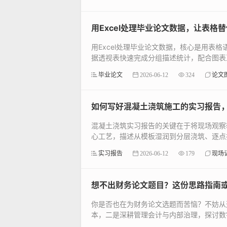
用Excel处理毕业论文数据，让表格
用Excel处理毕业论文数据，核心是用
据透视表快速完成分组描述统计，配合图表直
毕业论文
2026-06-12
324
论文
如何写好混凝土浇筑施工的实习报告
混凝土浇筑实习报告的关键在于将现场观察
心工艺，描述从模板湿润到分层浇筑、逐点振
实习报告
2026-06-12
179
现场
想不出财务论文题目？这份思路指南
你是否也在为财务论文选题而苦恼？不妨从
本，二是深耕管理会计与内部治理，探讨数字