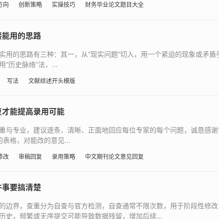
方向
创新策略
实操技巧
财务毕业论文题目大全
接能用的思路
实用的思路有三种：其一，从“现实问题”切入，用一个紧迫的现象或矛盾引
历史脉络”法，...
写法
文献综述开头模版
复才能提高录用可能
重与专业，建议逐条、清晰、正面地回应每位专家的每个问题，诚恳感谢
表格，对能改的意见...
修改
审稿回复
录用策略
中文期刊论文意见回复
件事要搞清楚
的边界，查重分为自查与官方检测，自查通常不限次数，用于阶段性修改
史，频繁或无序提交可能导致数据残留，增加后续...