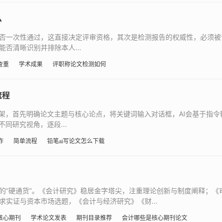
么
否一次性通过，这直接决定评审资格，其次是检测报告的权威性，必须被
否清晰识别并排除本人...
查重
学术成果
评职称论文检测如何
流程
框架，首先明确论文主题与核心论点，将关键词输入对话框，AI会基于指
同研究视角，逐段...
作
简单流程
铅笔ai写论文怎么下载
的“硬通货”。《会计研究》稳居金字塔尖，注重理论创新与制度阐释；《
实证与资本市场选题，《会计与经济研究》《财...
核心期刊
学术论文发表
期刊目录推荐
会计哪些是核心期刊论文