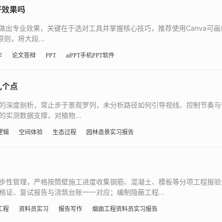
好效果吗
做出专业效果，关键在于选对工具并掌握核心技巧，推荐使用Canva可
则，将大段...
作
论文答辩
PPT
aiPPT手机PPT软件
几个点
的深度剖析，常止步于景观罗列，未分析路径如何引导视线、控制节奏与
实测数据支撑，对植物...
逻辑
空间体验
生态过程
园林造景实习报告
步性管理，严格按筒壁施工进度收集钢筋、混凝土、模板等分项工程报验
证、复试报告与浇筑台账一一对应；编制隐蔽工程...
工程
资料员实习
报告写作
烟囱工程资料员实习报告