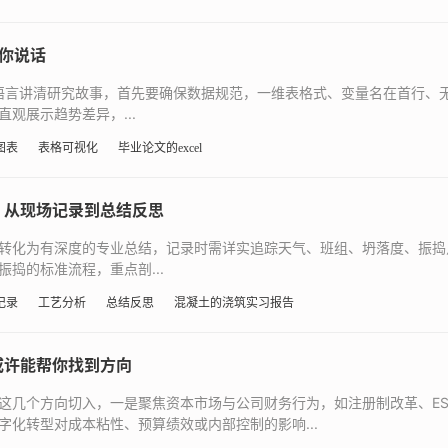
替你说话
表格语言讲清研究故事，首先要确保数据规范，一维表格式、变量名在首行
观展示趋势差异，...
图表
表格可视化
毕业论文的excel
，从现场记录到总结反思
转化为有深度的专业总结，记录时需详实追踪天气、班组、坍落度、振捣
捣的标准流程，重点剖...
记录
工艺分析
总结反思
混凝土的浇筑实习报告
或许能帮你找到方向
这几个方向切入，一是聚焦资本市场与公司财务行为，如注册制改革、ES
化转型对成本粘性、预算绩效或内部控制的影响...