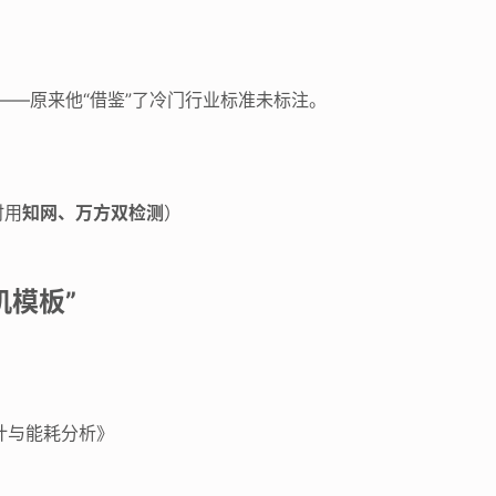
——原来他“借鉴”了冷门行业标准未标注。
时用
知网、万方双检测
）
机模板”
计与能耗分析》