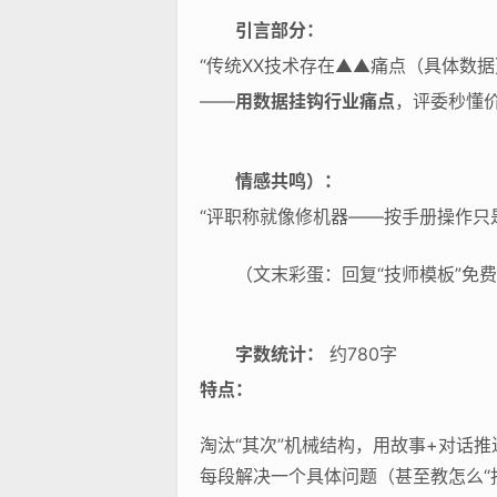
引言部分：
“传统XX技术存在▲▲痛点（具体数据
——
用数据挂钩行业痛点
，评委秒懂
情感共鸣）：
“评职称就像修机器——按手册操作只
（文末彩蛋：回复“技师模板”免
字数统计：
约780字
特点：
淘汰“其次”机械结构，用故事+对话推
每段解决一个具体问题（甚至教怎么“