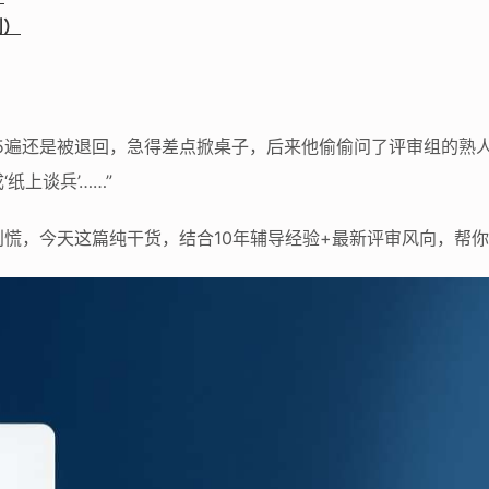
例）
5遍还是被退回，急得差点掀桌子，后来他偷偷问了评审组的熟人
纸上谈兵’……”
慌，今天这篇纯干货，结合10年辅导经验+最新评审风向，帮你