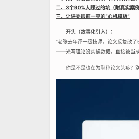
二、3个90%人踩过的坑（附真实案
三、让评委眼前一亮的“心机模板”
开头（故事化引入）：
“老张去年评一级技师，论文反复改了
——光写理论没实操数据，直接被当成‘
你是不是也在为职称论文头疼？别