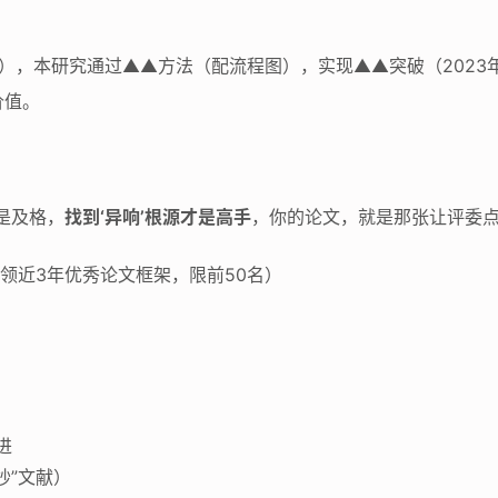
），本研究通过▲▲方法（配流程图），实现▲▲突破（2023年
价值。
是及格，
找到‘异响’根源才是高手
，你的论文，就是那张让评委点头
费领近3年优秀论文框架，限前50名）
进
抄”文献）