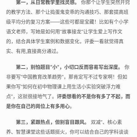
第一，从日常教学里找灵感。
你那个让学生突然开窍
的教学方法、那个让捣蛋鬼变乖的沟通技巧、那套提高班
级平均分的复习方案——这些可都是宝藏！比如有个小学
语文老师，写她是如何用“故事接龙”让学生爱上写作文
的，结合具体学生案例和数据变化，评委一看就觉得真
实、有用,直接高分通过。
第二，别怕题目“小”，小切口反而容易写出深度。
你
非要写“中国教育改革趋势”，那肯定写不过专家啊！但如
果你写“如何在初中物理课上用生活小实验突破浮力难
点”，这就很接地气了。
评委想看的不是你有多了不起，而
是你在自己的岗位上有多用心
。
第三，紧跟热点，但别盲目跟风。
双减”、核心素
养、智慧课堂这些话题挺火，你可以结合自己的学科谈谈