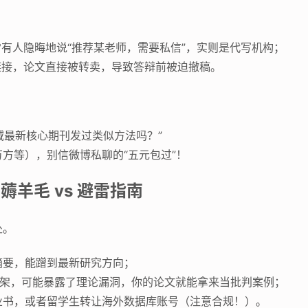
有人隐晦地说“推荐某老师，需要私信”，实则是代写机构；
链接，论文直接被转卖，导致答辩前被迫撤稿。
域最新核心期刊发过类似方法吗？”
方等），别信微博私聊的“五元包过”！
羊毛 vs 避雷指南
处。
摘要，能蹭到最新研究方向；
吵架，可能暴露了理论漏洞，你的论文就能拿来当批判案例；
业书，或者留学生转让海外数据库账号（注意合规！）。