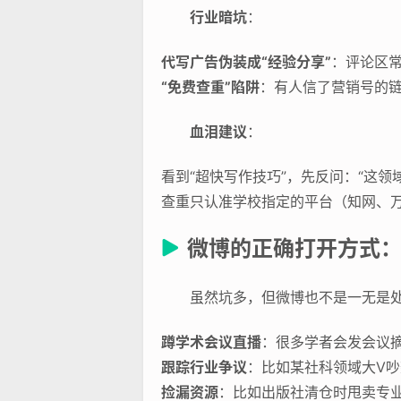
行业暗坑
：
代写广告伪装成“经验分享”
：评论区常
“免费查重”陷阱
：有人信了营销号的
血泪建议
：
看到“超快写作技巧”，先反问：“这领
查重只认准学校指定的平台（知网、万
微博的正确打开方式：薅
虽然坑多，但微博也不是一无是
蹲学术会议直播
：很多学者会发会议
跟踪行业争议
：比如某社科领域大V
捡漏资源
：比如出版社清仓时甩卖专