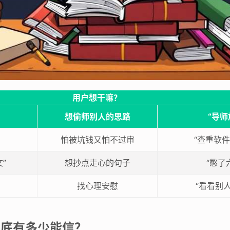
用户想干嘛？
想偷师别人的思路
“导师
怕被坑钱又怕不过审
“查重软
”
想抄点走心的句子
“憋了
找心理安慰
“看看别
到底有多少能信？