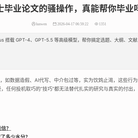
士毕业论文的骚操作，真能帮你毕业
lunwen
2026-04-17 06:59:22
1351
lus 搭载 GPT-4、GPT-5.5 等高级模型，帮你搞定选题、大
，如数据造假、AI代写、中介包过等，实为饮鸩止渴，这些行
，任何投机取巧的“技巧”都无法替代扎实的研究与真实的付出
能信？
藏了多少水分？