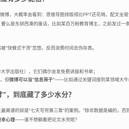
的微博，大概率会看到：思维导图排版得比PPT还花哨，配文全是“
要么是东拼西凑的废话，比如某百万粉教育博主，之前发过一条
被“快餐式干货”忽悠，反而浪费时间去伪存真。
华大学出版社），它们偶尔会发免费讲座和书单；
径，但
微博可以当“信息筛子”
——比如通过关键词搜到某领域大牛
才”，到底藏了多少水分？
最离谱的就是“七天写完第三章”的案例。“除非数据是编的，否
侥幸心理
——谁不想躺着把论文水完呢？