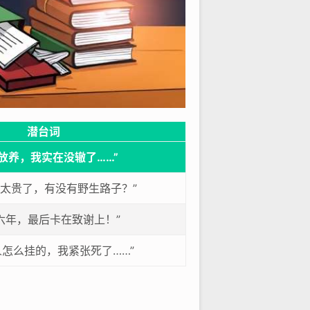
潜台词
放养，我实在没辙了……”
件太贵了，有没有野生路子？”
六年，最后卡在致谢上！”
人怎么挂的，我紧张死了……”