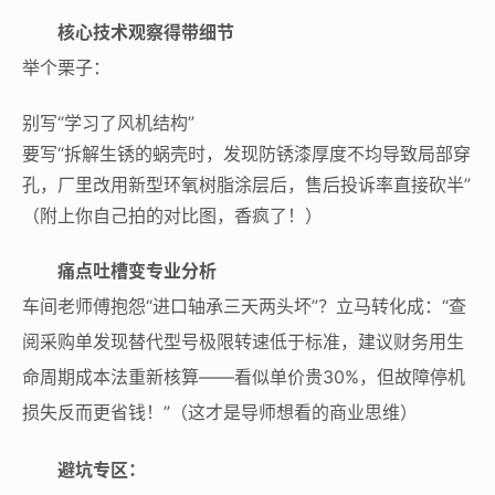
核心技术观察得带细节
举个栗子：
别写“学习了风机结构”
要写“拆解生锈的蜗壳时，发现防锈漆厚度不均导致局部穿
孔，厂里改用新型环氧树脂涂层后，售后投诉率直接砍半”
（附上你自己拍的对比图，香疯了！）
痛点吐槽变专业分析
车间老师傅抱怨“进口轴承三天两头坏”？立马转化成：“查
阅采购单发现替代型号极限转速低于标准，建议财务用生
命周期成本法重新核算——看似单价贵30%，但故障停机
损失反而更省钱！”（这才是导师想看的商业思维）
避坑专区：