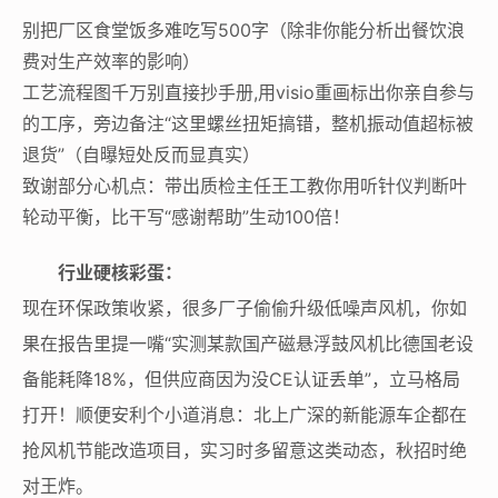
别把厂区食堂饭多难吃写500字（除非你能分析出餐饮浪
费对生产效率的影响）
工艺流程图千万别直接抄手册,用visio重画标出你亲自参与
的工序，旁边备注“这里螺丝扭矩搞错，整机振动值超标被
退货”（自曝短处反而显真实）
致谢部分心机点：带出质检主任王工教你用听针仪判断叶
轮动平衡，比干写“感谢帮助”生动100倍！
行业硬核彩蛋：
现在环保政策收紧，很多厂子偷偷升级低噪声风机，你如
果在报告里提一嘴“实测某款国产磁悬浮鼓风机比德国老设
备能耗降18%，但供应商因为没CE认证丢单”，立马格局
打开！顺便安利个小道消息：北上广深的新能源车企都在
抢风机节能改造项目，实习时多留意这类动态，秋招时绝
对王炸。