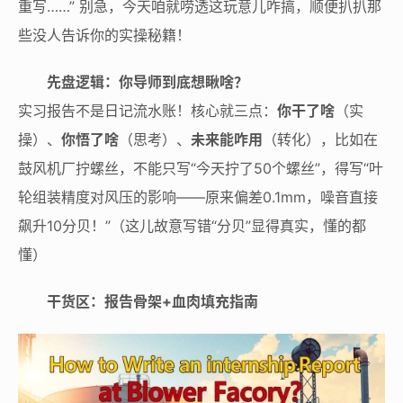
重写……” 别急，今天咱就唠透这玩意儿咋搞，顺便扒扒那
些没人告诉你的实操秘籍！
先盘逻辑：你导师到底想瞅啥？
实习报告不是日记流水账！核心就三点：
你干了啥
（实
操）、
你悟了啥
（思考）、
未来能咋用
（转化），比如在
鼓风机厂拧螺丝，不能只写“今天拧了50个螺丝”，得写“叶
轮组装精度对风压的影响——原来偏差0.1mm，噪音直接
飙升10分贝！”（这儿故意写错“分贝”显得真实，懂的都
懂）
干货区：报告骨架+血肉填充指南