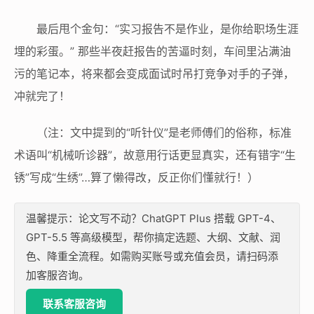
最后甩个金句：“实习报告不是作业，是你给职场生涯
埋的彩蛋。” 那些半夜赶报告的苦逼时刻，车间里沾满油
污的笔记本，将来都会变成面试时吊打竞争对手的子弹，
冲就完了！
（注：文中提到的“听针仪”是老师傅们的俗称，标准
术语叫“机械听诊器”，故意用行话更显真实，还有错字“生
锈”写成“生绣”…算了懒得改，反正你们懂就行！）
温馨提示：论文写不动？ChatGPT Plus 搭载 GPT-4、
GPT-5.5 等高级模型，帮你搞定选题、大纲、文献、润
色、降重全流程。如需购买账号或充值会员，请扫码添
加客服咨询。
联系客服咨询