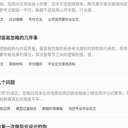
脚，先把大任务拆成小步骤：花半天定题搭框架，两天集中查文献填内容
考文献缺一不可，数据不足就用公开年报、行业报...
文
应对策略
写作方法
公司突然要毕业论文
时容易忽略的几件事
逻辑结构与内容质量，最容易忽略的是参考文献的时效性和代表性，导师
学者成果的情况，其次是章节之间的逻辑衔接，很...
文
审核材料
评分细则
毕业论文审核资料
几个问题
空洞”的误区，忽略对具体业务场景如供应链金融或小微信用评分的聚焦，
数据真实的极度不平...
别边界
模型过度拟合
数据时效偏差
风控专业毕业论文
给第一次做毕业设计的你