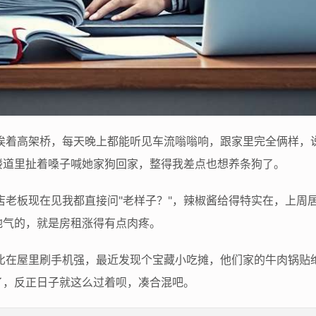
子挨着高架桥，每天晚上都能听见车流嗡嗡响，跟家里完全俩样，
楼道里扯着嗓子喊她家狗回家，整得我差点也想养条狗了。
店老板现在见我都直接问"老样子？"，辣椒酱给得特实在，上周
地气的，就是房租涨得有点肉疼。
，比在屋里刷手机强，最近发现个宝藏小吃摊，他们家的牛肉锅贴
了，反正日子就这么过着呗，凑合混吧。