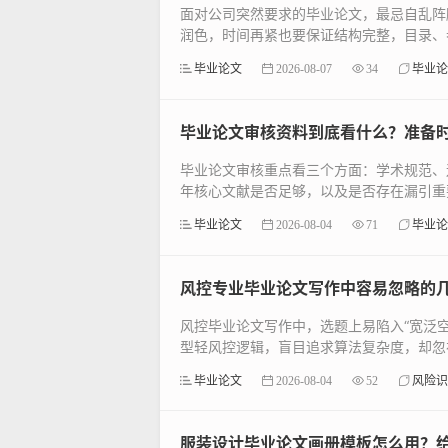
面对公司突然要求的毕业论文，最忌自乱阵
润色，时间再紧也要保证结构完整，目录、参
毕业论文
2026-08-07
34
毕业论
毕业论文审核资料到底看什么？准备
毕业论文审核重点看三个方面：学术规范、
年核心文献是否足够，以及是否存在漏引重要
毕业论文
2026-08-04
71
毕业论
风控专业毕业论文写作中容易忽略的
风控毕业论文写作中，选题上易陷入“宽泛
型轻风控逻辑，盲目追求算法复杂度，却忽视
毕业论文
2026-08-04
52
风险识
服装设计毕业论文画册模板怎么用？