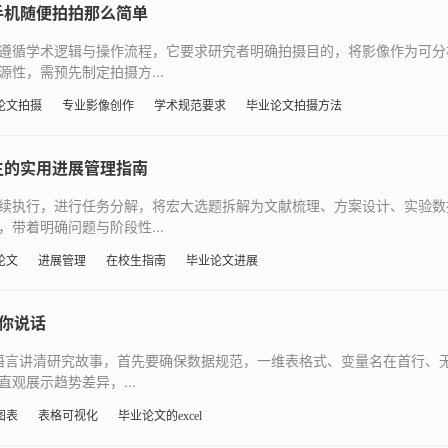
手机随便拍拍那么简单
遵循学术逻辑与操作流程，它要求研究者明确拍摄目的，将影像作为可分
性，需预先制定拍摄方...
论文拍摄
专业影像创作
学术规范要求
毕业论文拍摄方法
生的实用进展管理指南
续执行，进行任务分解，将宏大选题拆解为文献梳理、方案设计、实验数
带着明确问题与阶段性...
论文
进展管理
在校生指南
毕业论文进展
替你说话
表格语言讲清研究故事，首先要确保数据规范，一维表格式、变量名在首行
观展示趋势差异，...
图表
表格可视化
毕业论文的excel