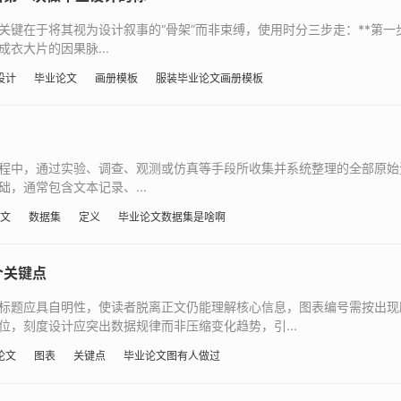
键在于将其视为设计叙事的“骨架”而非束缚，使用时分三步走：**第一
衣大片的因果脉...
设计
毕业论文
画册模板
服装毕业论文画册模板
程中，通过实验、调查、观测或仿真等手段所收集并系统整理的全部原始
，通常包含文本记录、...
文
数据集
定义
毕业论文数据集是啥啊
个关键点
标题应具自明性，使读者脱离正文仍能理解核心信息，图表编号需按出现
，刻度设计应突出数据规律而非压缩变化趋势，引...
论文
图表
关键点
毕业论文图有人做过