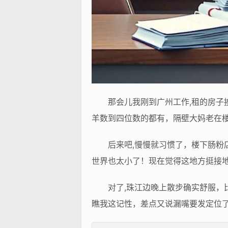
那会儿我刚到广州工作,租的房
羊数到四位数的都有，隔壁大妈老在
后来吧,慢慢就习惯了，楼下肠粉
世界也太小了！现在觉得这地方挺接
对了,珠江边晚上散步确实舒服
瞧我这记性，差点又说漏嘴要发定位