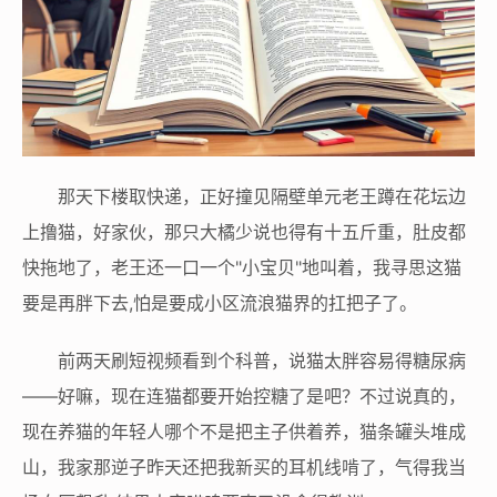
那天下楼取快递，正好撞见隔壁单元老王蹲在花坛边
上撸猫，好家伙，那只大橘少说也得有十五斤重，肚皮都
快拖地了，老王还一口一个"小宝贝"地叫着，我寻思这猫
要是再胖下去,怕是要成小区流浪猫界的扛把子了。
前两天刷短视频看到个科普，说猫太胖容易得糖尿病
——好嘛，现在连猫都要开始控糖了是吧？不过说真的，
现在养猫的年轻人哪个不是把主子供着养，猫条罐头堆成
山，我家那逆子昨天还把我新买的耳机线啃了，气得我当