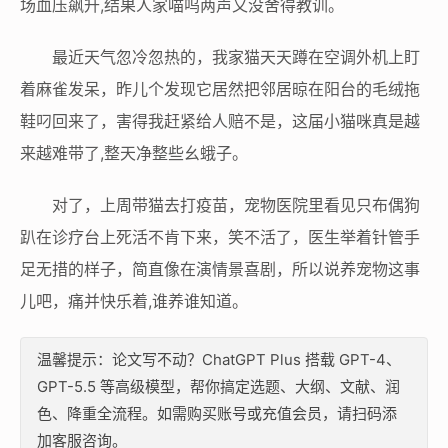
场血压飙升,结果人家喵呜两声又没舍得教训。
最近天气忽冷忽热的，我家猫天天蹲在空调外机上盯
着麻雀发呆，昨儿个发现它居然把邻居晾在阳台的毛绒拖
鞋叼回来了，害得我赶紧给人赔不是，这届小猫咪真是越
来越难带了,整天净整些幺蛾子。
对了，上周带猫去打疫苗，宠物医院里看见只布偶狗
趴在诊疗台上死活不肯下来，笑不活了，医生举着针管手
足无措的样子，简直像在演情景喜剧，所以说养宠物这事
儿吧，痛并快乐着,谁养谁知道。
温馨提示：论文写不动？ChatGPT Plus 搭载 GPT-4、
GPT-5.5 等高级模型，帮你搞定选题、大纲、文献、润
色、降重全流程。如需购买账号或充值会员，请扫码添
加客服咨询。