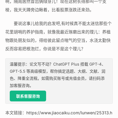
啊，隔周居然冒出俩绿芽儿！现在这树长得那叫一个支
棱，我天天蹲旁边瞅着，比看股票涨跌还来劲。
要说这事儿给我的启发吧,有时候真不能太迷信那些个
花里胡哨的养护指南，就像我最近琢磨出来的理儿：养植
物跟处朋友似的，得给彼此留点喘气的空当，水浇太勤快
反而容易把根泡烂，你说是不是这个理儿？
温馨提示：论文写不动？ChatGPT Plus 搭载 GPT-4、
GPT-5.5 等高级模型，帮你搞定选题、大纲、文献、润
色、降重全流程。如需购买账号或充值会员，请扫码添
加客服咨询。
联系客服咨询
本文链接：
https://www.jiaocaiku.com/lunwen/25313.h