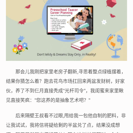
那会儿我刚把家里老房子翻新,寻思着整点绿植摆着，
结果你猜怎么着？跑去花鸟市场扛回来两盆发财树，好家
伙，养了不到仨月直接秃成"光杆司令"，我闺蜜来家里瞅
见直接笑疯："您这养的是抽象艺术吧？"
后来隔壁王叔看不过眼,甩给我一包他自制的肥料，非
让我试试，我将信将疑给剩的半盆兑了点，结果没成想