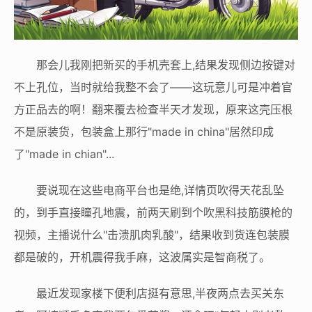
那会儿我刚把新买的手机壳套上,结果发现侧边按键对
不上孔位，当时就给我整不会了——这玩意儿可是冲着官
方正品去的啊！翻来覆去检查半天才发现，原来这壳压根
不是原装货，包装盒上那行"made in china"居然印成
了"made in chian"...
要说现在这些电商平台也是绝,详情页吹得天花乱坠
的，到手直接瞳孔地震，前两天刷到个吹黑科技筋膜枪的
视频，主播说什么"击溃肌肉乳酸"，结果收到货连包装膜
都是破的，开机震得我手麻，这波属实是智商税了。
最近发现家楼下便利店挺有意思,半夜两点去买关东