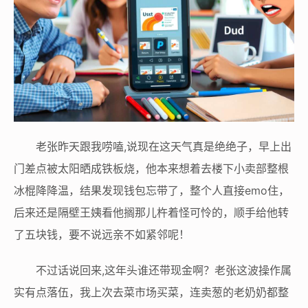
老张昨天跟我唠嗑,说现在这天气真是绝绝子，早上出
门差点被太阳晒成铁板烧，他本来想着去楼下小卖部整根
冰棍降降温，结果发现钱包忘带了，整个人直接emo住，
后来还是隔壁王姨看他搁那儿杵着怪可怜的，顺手给他转
了五块钱，要不说远亲不如紧邻呢！
不过话说回来,这年头谁还带现金啊？老张这波操作属
实有点落伍，我上次去菜市场买菜，连卖葱的老奶奶都整