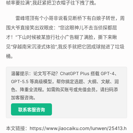
帧率要拉满",我赶紧把卫衣帽子往下拽了拽。
雷峰塔顶有个小哥非说看见断桥下有白娘子转世，周
围大爷直接笑出双眼皮："您这眼神儿不去当侦探都屈
才！"下山时候被某旅行社小广告糊了满脸，撕下来瞅
见"穿越南宋沉浸式体验",我反手就把它团成球抛进了垃圾
桶。
温馨提示：论文写不动？ChatGPT Plus 搭载 GPT-4、
GPT-5.5 等高级模型，帮你搞定选题、大纲、文献、润
色、降重全流程。如需购买账号或充值会员，请扫码添
加客服咨询。
联系客服咨询
本文链接：
https://www.jiaocaiku.com/lunwen/25413.h