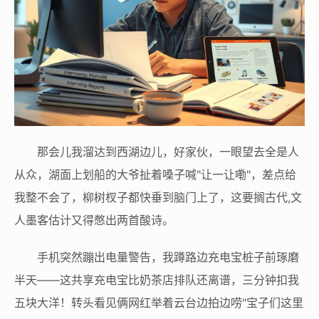
那会儿我溜达到西湖边儿，好家伙，一眼望去全是人
从众，湖面上划船的大爷扯着嗓子喊"让一让嘞"，差点给
我整不会了，柳树杈子都快垂到脑门上了，这要搁古代,文
人墨客估计又得憋出两首酸诗。
手机突然蹦出电量警告，我蹲路边充电宝桩子前琢磨
半天——这共享充电宝比奶茶店排队还离谱，三分钟扣我
五块大洋！转头看见俩网红举着云台边拍边唠"宝子们这里