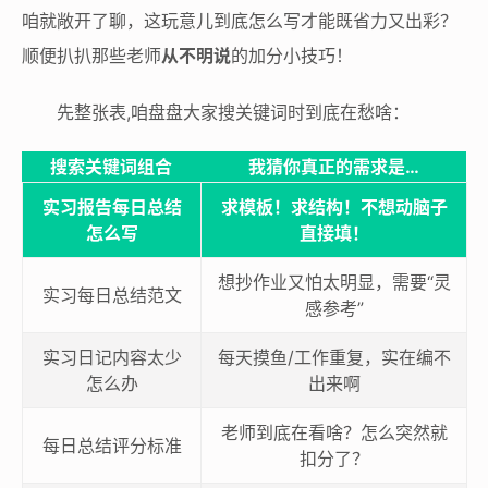
咱就敞开了聊，这玩意儿到底怎么写才能既省力又出彩？
顺便扒扒那些老师
从不明说
的加分小技巧！
先整张表,咱盘盘大家搜关键词时到底在愁啥：
搜索关键词组合
我猜你真正的需求是…
实习报告每日总结
求模板！求结构！不想动脑子
怎么写
直接填！
想抄作业又怕太明显，需要“灵
实习每日总结范文
感参考”
实习日记内容太少
每天摸鱼/工作重复，实在编不
怎么办
出来啊
老师到底在看啥？怎么突然就
每日总结评分标准
扣分了？