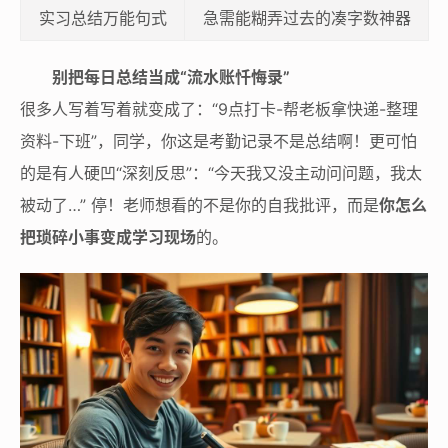
实习总结万能句式
急需能糊弄过去的凑字数神器
别把每日总结当成“流水账忏悔录”
很多人写着写着就变成了：“9点打卡-帮老板拿快递-整理
资料-下班”，同学，你这是考勤记录不是总结啊！更可怕
的是有人硬凹“深刻反思”：“今天我又没主动问问题，我太
被动了…” 停！老师想看的不是你的自我批评，而是
你怎么
把琐碎小事变成学习现场
的。