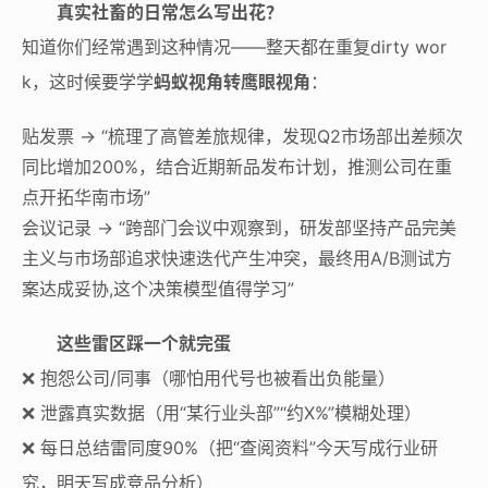
真实社畜的日常怎么写出花？
知道你们经常遇到这种情况——整天都在重复dirty wor
k，这时候要学学
蚂蚁视角转鹰眼视角
：
贴发票 → “梳理了高管差旅规律，发现Q2市场部出差频次
同比增加200%，结合近期新品发布计划，推测公司在重
点开拓华南市场”
会议记录 → “跨部门会议中观察到，研发部坚持产品完美
主义与市场部追求快速迭代产生冲突，最终用A/B测试方
案达成妥协,这个决策模型值得学习”
这些雷区踩一个就完蛋
❌ 抱怨公司/同事（哪怕用代号也被看出负能量）
❌ 泄露真实数据（用“某行业头部”“约X%”模糊处理）
❌ 每日总结雷同度90%（把“查阅资料”今天写成行业研
究，明天写成竞品分析）