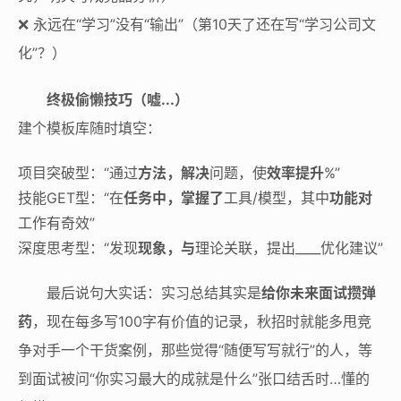
❌ 永远在“学习”没有“输出”（第10天了还在写“学习公司文
化”？）
终极偷懒技巧（嘘...）
建个模板库随时填空：
项目突破型：“通过
方法，解决
问题，使
效率提升
%”
技能GET型：“在
任务中，掌握了
工具/模型，其中
功能对
工作有奇效”
深度思考型：“发现
现象，与
理论关联，提出____优化建议”
最后说句大实话：实习总结其实是
给你未来面试攒弹
药
，现在每多写100字有价值的记录，秋招时就能多甩竞
争对手一个干货案例，那些觉得“随便写写就行”的人，等
到面试被问“你实习最大的成就是什么”张口结舌时…懂的