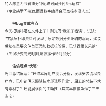
的人愿意为节省15分钟配送时间多付5元运费”
（专业感瞬间拉满,而且数字编得合理点根本没人查）
把bug变成亮点
今天把咖啡洒在文件上了？别光写“我犯了错误”，试试：
“在紧急补印资料时发现了原始数据分类逻辑的漏洞，建议
后续在重要文件首页添加数据校验栏，已获得组长采纳”
（失误秒变高光时刻,这波操作绝对加分）
偷偷埋点“伏笔”
周四总结里写：“通过本周用户投诉分析，发现安装流程是
痛点，已申请明天跟随技术部现场作业”，周五的总结不就
有素材了？还能展现你的
主动性
（其实早就摸鱼逛了三天
淘宝）