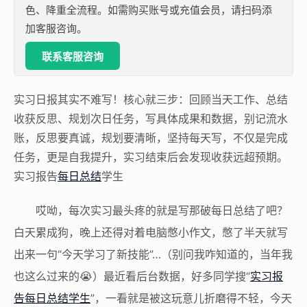
色、降重全流程。如需购买账号或充值会员，请扫码添
加客服咨询。
联系客服咨询
实习日报其实不难写！核心就三步：回顾当天工作、总结
收获反思、规划次日任务，写具体成果和数据，别记流水
账，反思要真诚，规划要清晰，坚持每天写，不仅是完成
任务，更是自我提升，实习结束后会发现收获远超预期。
实习报告
每日总结
学生
哎呦，每次实习最头疼的就是写那破每日总结了吧？
白天累成狗，晚上还得对着电脑憋小作文，憋了半天就写
出来一句“今天学习了新技能”…（别问我咋知道的，当年我
也这么过来的😭）最近看后台数据，好多同学搜“
实习报
告每日总结学生
”，一看就是被这玩意儿折磨得不轻，今天