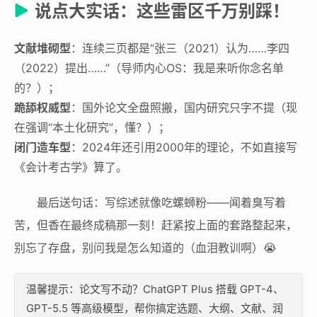
说点大实话：这些雷区千万别踩！
文献堆砌型
：连续三页都是“张三（2021）认为……李四
（2022）提出……”（导师内心OS：我是来听你念名单
的？）；
跪舔权威型
：国外论文全盘照搬，国内研究只字不提（现
在强调“本土化研究”，懂？）；
闭门造车型
：2024年还引用2000年的理论，不如直接写
《会计考古学》算了。
最后送句话：写综述就像吃螺蛳粉——闻着臭写着
苦，但香在最终成稿那一刻！赶紧按上面的套路整起来，
别忘了存盘，别问我是怎么知道的（血泪教训啊）😭
温馨提示：论文写不动？ChatGPT Plus 搭载 GPT-4、
GPT-5.5 等高级模型，帮你搞定选题、大纲、文献、润