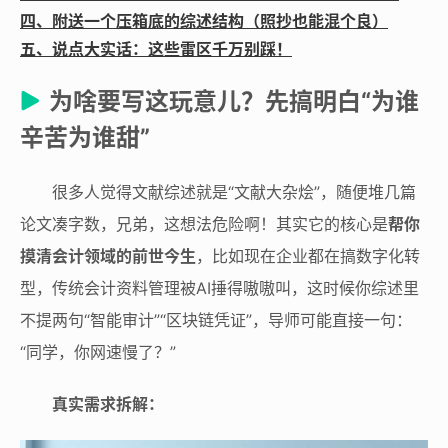
四、附送一个压箱底的综述结构（照抄也能混个良）
五、说点大实话：这些雷区千万别踩！
为啥要写这玩意儿？先搞明白“为谁
辛苦为谁甜”
很多人觉得文献综述就是“文献大杂烩”，随便堆几篇
论文凑字数，兄弟，这想法危险啊！其实它的核心是
帮你
摸清会计领域的前世今生
，比如现在企业都在搞数字化转
型，传统会计资料管理被AI捶得嗷嗷叫，这时候你综述里
不提两句“智能审计”“区块链凭证”，导师可能直接一句：
“同学，你网速慢了？”
真实需求拆解：