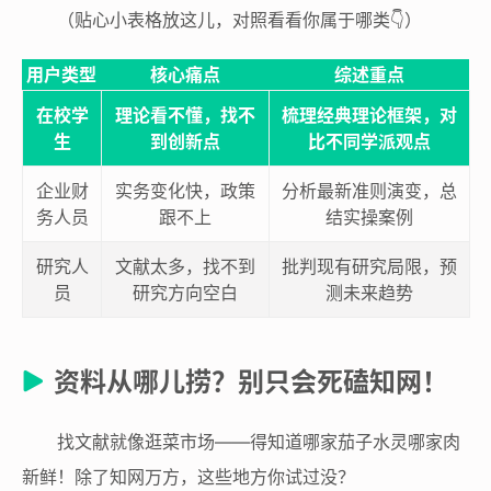
（贴心小表格放这儿，对照看看你属于哪类👇）
用户类型
核心痛点
综述重点
在校学
理论看不懂，找不
梳理经典理论框架，对
生
到创新点
比不同学派观点
企业财
实务变化快，政策
分析最新准则演变，总
务人员
跟不上
结实操案例
研究人
文献太多，找不到
批判现有研究局限，预
员
研究方向空白
测未来趋势
资料从哪儿捞？别只会死磕知网！
找文献就像逛菜市场——得知道哪家茄子水灵哪家肉
新鲜！除了知网万方，这些地方你试过没？