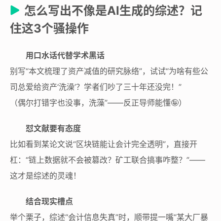
怎么写出不像是AI生成的综述？记
住这3个骚操作
用口水话代替学术黑话
别写“本文梳理了资产减值的研究脉络”，试试“为啥有些公
司总爱给资产‘洗澡’？学者们吵了三十年还没完！”
（偶尔打错字也没事，洗藻”——反正导师能懂🤪）
怼文献要有态度
比如看到某论文说“区块链能让会计完全透明”，直接开
杠：“链上数据就不会被篡改？矿工联合搞事咋整？”——
这才是综述的灵魂！
结合现实槽点
举个栗子，综述“会计信息失真”时，顺带提一嘴“某大厂暴