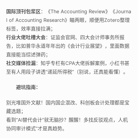
国际顶刊包浆区
：《The Accounting Review》《Journa
l of Accounting Research》瞄两眼，顺便用Zotero整理
标签，效率直接拉满；
行业大佬吐槽大会
：证监会官网、四大会计师事务所报
告，比如普华永道年年出的《会计行业展望》，里面数据
直接能当综述弹药；
社交媒体捡漏
：知乎专栏有CPA大佬拆解案例，小红书甚
至有人用段子讲透“递延所得税”（别说，还真能看懂）。
避坑指南：
别光堆国外文献！国内国企混改、科创板会计处理都是宝
藏选题；
看到“AI替代会计”就无脑抄？醒醒！多找反驳观点，人机
协同审计模式”才是真趋势。