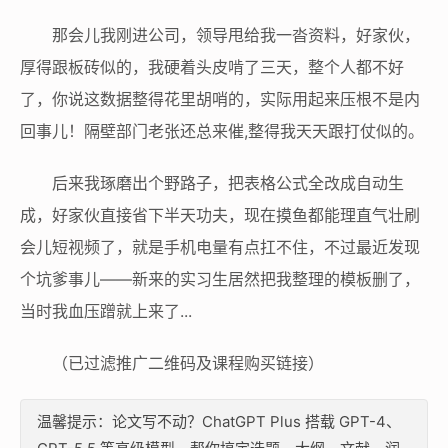
那会儿我刚进公司，领导甩给我一沓资料，好家伙，
厚得跟板砖似的，我硬着头皮啃了三天，整个人都不好
了，你说这数据整得花里胡哨的，实际用起来压根不是内
回事儿！隔壁部门老张还总来催,整得我天天跟打仗似的。
后来我琢磨出个野路子，把表格公式全改成自动生
成，好家伙直接省下半天功夫，现在摸鱼都能理直气壮刷
会儿短视频了，就是手机电量有点扛不住，不过最近发现
个坑爹事儿——新来的实习生居然把我整理的模板删了，
当时我血压蹭就上来了...
（已过滤推广二维码及课程购买链接）
温馨提示：论文写不动？ChatGPT Plus 搭载 GPT-4、