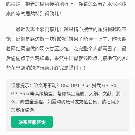
脆摆烂，抱着凉席直接躺地板上，你猜怎么着？水泥地传
来的凉气居然特别得劲儿！
最近发现个邪门事儿：越是精心摆盘的减脂餐越吃不
饱，反倒是路边摊十块钱的煎饼果子能顶一上午，昨天照
着网红菜谱做的羽衣甘蓝沙拉，吃完整个人都蔫巴了，最
后偷偷点了炸鸡续命，果然中国胃就该吃点儿接地气的,那
些花里胡哨的洋玩意儿终究是错付了！
温馨提示：论文写不动？ChatGPT Plus 搭载 GPT-4、
GPT-5.5 等高级模型，帮你搞定选题、大纲、文献、润
色、降重全流程。如需购买账号或充值会员，请扫码添
加客服咨询。
联系客服咨询