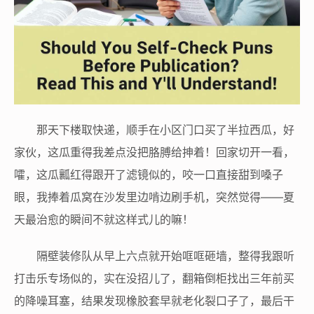
那天下楼取快递，顺手在小区门口买了半拉西瓜，好
家伙，这瓜重得我差点没把胳膊给抻着！回家切开一看，
嚯，这瓜瓤红得跟开了滤镜似的，咬一口直接甜到嗓子
眼，我捧着瓜窝在沙发里边啃边刷手机，突然觉得——夏
天最治愈的瞬间不就这样式儿的嘛！
隔壁装修队从早上六点就开始哐哐砸墙，整得我跟听
打击乐专场似的，实在没招儿了，翻箱倒柜找出三年前买
的降噪耳塞，结果发现橡胶套早就老化裂口子了，最后干