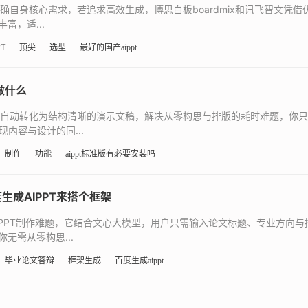
于明确自身核心需求，若追求高效生成，博思白板boardmix和讯飞智文
富，适...
T
顶尖
选型
最好的国产aippt
做什么
字内容自动转化为结构清晰的演示文稿，解决从零构思与排版的耗时难题，你
内容与设计的同...
制作
功能
aippt标准版有必要安装吗
生成AIPPT来搭个框架
辩PPT制作难题，它结合文心大模型，用户只需输入论文标题、专业方向
无需从零构思...
毕业论文答辩
框架生成
百度生成aippt