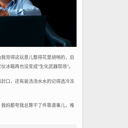
始我觉得这玩意儿整得花里胡哨的，后
伙冰箱再也没变成"生化武器现场"。
再封口，还有装汤汤水水的记得选冷冻
，我妈都夸我总算干了件靠谱事儿，唯