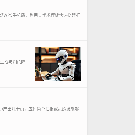
画或WPS手机版，利用其学术模板快速搭建框
纲生成与润色降
分钟产出几十页，应付简单汇报或灵感发散够