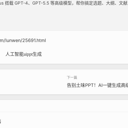
lus 搭载 GPT-4、GPT-5.5 等高级模型，帮你搞定选题、大
om/lunwen/25691.html
人工智能aippt生成
告别土味PPT！AI一键生成高
选