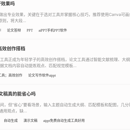
好效果吗
做出专业效果，关键在于选对工具并掌握核心技巧，推荐使用Canva可
则，将大段...
作
论文答辩
PPT
aiPPT手机PPT软件
的高效创作搭档
PT工具正成为年轻学子的高效创作搭档，论文工具通过智能文献梳理、大
依据文档内容自动提炼观点、匹配视觉模板...
PT工具；高效创作
论文写作软件aippt
示文稿真的能省心吗
化时间，但“省心”要看场景，输入主题自动生成大纲、匹配模板和配图，几
用观点，缺...
自动生成
演示文稿
aippt免费自动生成工具好用