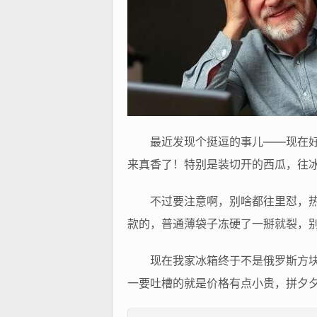
最近发现个挺逗的事儿——现在
来真香了！特别是装切开的西瓜，往冰
不过要注意啊，别啥都往里怼，
款的，普通薄袋子冻硬了一掰就裂，别问
现在我家冰箱终于不是俄罗斯方
一要吐槽的就是价格有点小贵，拼夕夕