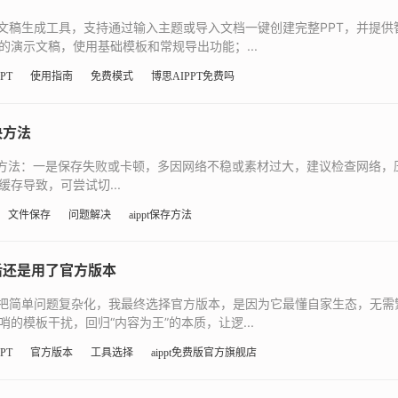
示文稿生成工具，支持通过输入主题或导入文档一键创建完整PPT，并提
演示文稿，使用基础模板和常规导出功能；...
PT
使用指南
免费模式
博思AIPPT免费吗
决方法
解决方法：一是保存失败或卡顿，多因网络不稳或素材过大，建议检查网络
存导致，可尝试切...
文件保存
问题解决
aippt保存方法
后还是用了官方版本
则常把简单问题复杂化，我最终选择官方版本，是因为它最懂自家生态，无需
的模板干扰，回归“内容为王”的本质，让逻...
PT
官方版本
工具选择
aippt免费版官方旗舰店