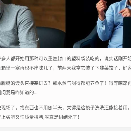
好多人都开始用那种可以重复封口的塑料袋装吃的，说实话刚开
箱里一塞再也不串味儿了，前两天我拿它装了下韭菜饺子，好家
热腾腾的馒头直接塞进去？那水蒸气闷得都能养鱼了！得等晾凉
我是咋知道的...
块现场了，找东西也不用刨半天，关键是这袋子洗洗还能接着用
上买吧又怕质量拉胯,唉真是纠结死了！