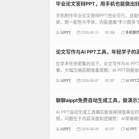
毕业论文答辩PPT，用手机也能做出
手机制作毕业论文答辩PPT完全可行，且能
架，统一配色与字体，内容遵循“字少图多”原
AIPPT
2026-06-15
266
手机制
论文写作与AI PPT工具，年轻学子
在学术任务密集的当下，论文写作与AI P
重，大幅压缩前期准备周期；AI PPT则能
AIPPT
2026-06-07
287
AI P
聊聊aippt免费自动生成工具，做演
AI PPT自动生成工具确实能省掉排版美
用，问题在于内容深度和逻辑性：AI常堆砌通
AIPPT
2026-06-06
297
AI PPT