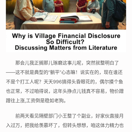
那会儿我正搁那儿琢磨这事儿呢，突然就整明白了
——这不就是典型的“躺平”心态嘛！说实在的，现在谁还
不是个打工人呢？天天996搞得头昏眼花的，偶尔摸个鱼
也正常，不过咱得说，这年头挣点儿钱真不容易，物价蹭
蹭往上涨,工资倒是稳如老狗。
前两天看见隔壁部门小王整了个副业，好家伙直接月
入过万，把我给羡慕坏了，但转头想想，咱这体力精力也