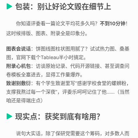
包装：别让好论文毁在细节上
你知道评委看一篇论文平均花多久吗？
不到10分钟
！
这时候排版、图表、附录全是印象分。
图表会说话
：饼图线图柱状图用腻了？试试热力图、桑基
图，官网下载个Tableau半小时搞定。
附录心机包
：访谈原始记录、代码开源链接、甚至调查问
卷模板全塞进去，显得工作量爆炸。
致谢别敷衍
：有个学生致谢里写“感谢学校食堂的螺蛳粉，
支撑我熬过每一个深夜”，评委乐呵呵记住了他……（当然
咱还是得端庄点）
现实点：获奖到底有啥用？
说句大实话，除了保研党需要这个筹码，对多数人而