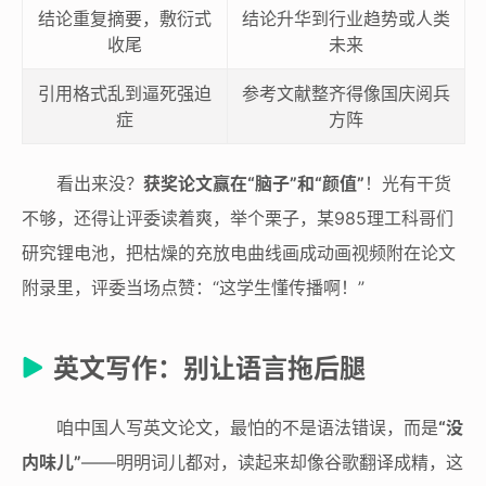
结论重复摘要，敷衍式
结论升华到行业趋势或人类
收尾
未来
引用格式乱到逼死强迫
参考文献整齐得像国庆阅兵
症
方阵
看出来没？
获奖论文赢在“脑子”和“颜值”
！光有干货
不够，还得让评委读着爽，举个栗子，某985理工科哥们
研究锂电池，把枯燥的充放电曲线画成动画视频附在论文
附录里，评委当场点赞：“这学生懂传播啊！”
英文写作：别让语言拖后腿
咱中国人写英文论文，最怕的不是语法错误，而是
“没
内味儿”
——明明词儿都对，读起来却像谷歌翻译成精，这