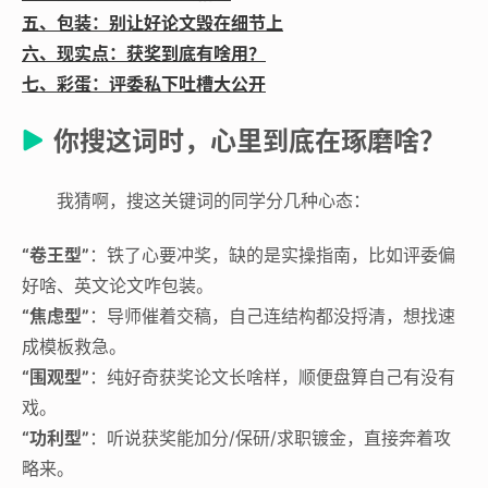
五、包装：别让好论文毁在细节上
六、现实点：获奖到底有啥用？
七、彩蛋：评委私下吐槽大公开
你搜这词时，心里到底在琢磨啥？
我猜啊，搜这关键词的同学分几种心态：
“卷王型”
：铁了心要冲奖，缺的是实操指南，比如评委偏
好啥、英文论文咋包装。
“焦虑型”
：导师催着交稿，自己连结构都没捋清，想找速
成模板救急。
“围观型”
：纯好奇获奖论文长啥样，顺便盘算自己有没有
戏。
“功利型”
：听说获奖能加分/保研/求职镀金，直接奔着攻
略来。