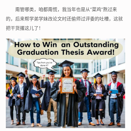
甭管哪类，咱都甭慌，我当年也是从“菜鸡”熬过来
的，后来帮学弟学妹改论文时还偷师过评委的吐槽，这就
把干货撂这儿了！