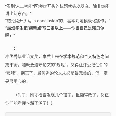
“看到‘人工智能’‘区块链’开头的标题就头皮发麻，除非你能
讲出新东西。”
“结论段开头写‘In conclusion’的，基本判定模板化操作。”
“最烦学生把‘创新点’写三条以上——你当自己是诺贝尔
啊？”
：
冲优秀毕业论文奖，本质上是在
学术规范和个人特色之间
找平衡
，咱既要遵守论文的“规矩”，又得让评委记住你的
“灵魂”，别忘了，最优秀的论文未必是最完美的，但一定
是最用心的。
（对了，刚才检查发现几个错字，但懒得改了，反正
你们能看懂～溜了溜了！）