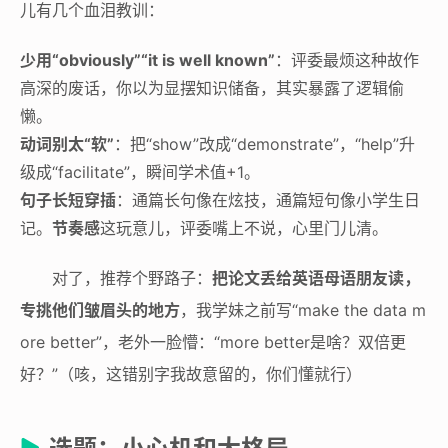
儿有几个血泪教训：
少用“obviously”“it is well known”
：评委最烦这种故作
高深的废话，你以为显摆知识储备，其实暴露了逻辑偷
懒。
动词别太“软”
：把“show”改成“demonstrate”，“help”升
级成“facilitate”，瞬间学术值+1。
句子长短穿插
：通篇长句像在炫技，通篇短句像小学生日
记。
节奏感
这玩意儿，评委嘴上不说，心里门儿清。
对了，推荐个野路子：
把论文丢给英语母语朋友读，
专挑他们皱眉头的地方
，我学妹之前写“make the data m
ore better”，老外一脸懵：“more better是啥？双倍更
好？”（咳，这错别字我故意留的，你们懂就行）