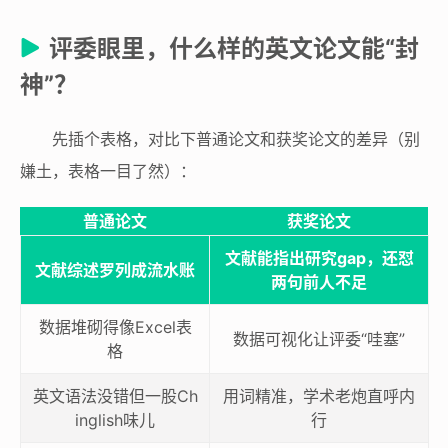
评委眼里，什么样的英文论文能“封
神”？
先插个表格，对比下普通论文和获奖论文的差异（别
嫌土，表格一目了然）：
普通论文
获奖论文
文献能指出研究gap，还怼
文献综述罗列成流水账
两句前人不足
数据堆砌得像Excel表
数据可视化让评委“哇塞”
格
英文语法没错但一股Ch
用词精准，学术老炮直呼内
inglish味儿
行