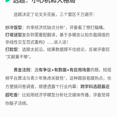
选题：小心机和大格局
选题决定了论文天花板，三个雷区千万避开：
炒冷饭型
：共享经济优缺点分析”，评委看了想打瞌睡。
打哑谜型
复杂到需要配翻译，基于多模态认知负载阈值的
非线性交互范式重构》……说人话！
打脸型
：选题太前沿，结果数据撑不住结论，反被评委怼
“文献量不够”。
黄金法则
：选
有争议+有数据+有应用场景
的题，短视
频平台算法与青少年焦虑关联性”，这种题容易蹭热点，也
方便搞问卷调查，顺便透露个行业内幕：
跨学科选题最近
超吃香
！比如用经济学模型分析社交媒体传播，评委觉得
你脑子活络。