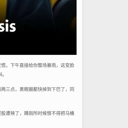
发慌，下午直接给你整场暴雨，这变脸
叫。
到两三点，黑眼圈都快掉到下巴了，同
屁股遭殃了，蹲厕所时候恨不得把马桶