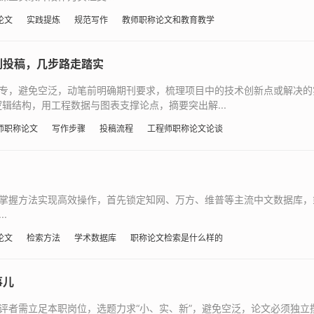
论文
实践提炼
规范写作
教师职称论文和教育教学
到投稿，几步路走踏实
专，避免空泛，动笔前明确期刊要求，梳理项目中的技术创新点或解决的
辑结构，用工程数据与图表支撑论点，摘要突出解...
师职称论文
写作步骤
投稿流程
工程师职称论文论谈
方法实现高效操作，首先锁定知网、万方、维普等主流中文数据库，或PubMe
.
论文
检索方法
学术数据库
职称论文检索是什么样的
事儿
评者需立足本职岗位，选题力求“小、实、新”，避免空泛，论文必须独立