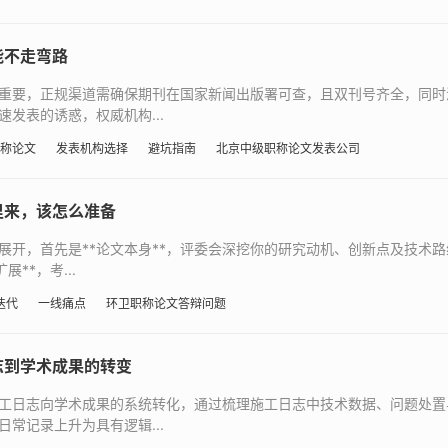
能不走弯路
重要，正规渠道需确保期刊在国家新闻出版署可查，且双刊号齐全，同时
发表的诱惑，权威机构...
称论文
发表机构选择
避坑指南
北京中级职称论文发表公司
里来，该怎么准备
开，首先是**论文本身**，评委会深挖你的研究动机、创新点及技术路
**，考...
迭代
一线痛点
环卫职称论文答辩问题
志到学术成果的转变
工日志向学术成果的系统转化，通过梳理施工日志中技术数据、问题处置
常记录上升为具有逻辑...