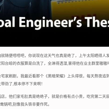
咱就随便唠唠吧，你说现在这天气也真是绝了，上午太阳晒得人
阳台晾的衣服算是白洗了，全淋得透湿,害得他在业主群里嗷嗷
合宅家刷剧，我最近看那个《黑暗荣耀》上头得很，每天熬夜追
带劲了,根本停不下来啊！
锅店，他们家毛肚真是绝绝子，就是价格有点小贵，吃完第二天
鸳鸯锅吧,别像我头铁非要作死。