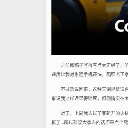
之前那稿子写得有点太正经了，
速度比我对象翻手机还快，隔壁老王家
不过话说回来，这种天倒是挺适
事说我这样迟早得猝死，但剧情实在太
对了，上周我去试了家新开的火
拆了...所以建议大家去的话还是点个