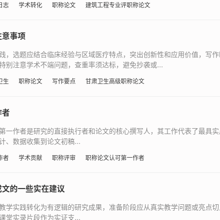
日志
学术转化
职称论文
建筑工程专业评职称论文
注意事项
践，选题应结合临床经验与区域医疗特点，突出创新性和应用价值，写作
别注意学术不端问题，查重率须达标，避免抄袭或...
卫生
职称论文
写作要点
甘肃卫生高级职称论文
作者
第一作者是研究的直接执行者和论文的核心撰写人，其工作代表了最具实
、数据收集到论文初稿...
作者
学术贡献
职称评审
职称论文认可第一作者
成文的一些实在建议
教学实践转化为有逻辑的研究成果，准备阶段应从真实教学问题或亮点切
堂实录片段作为实证支...