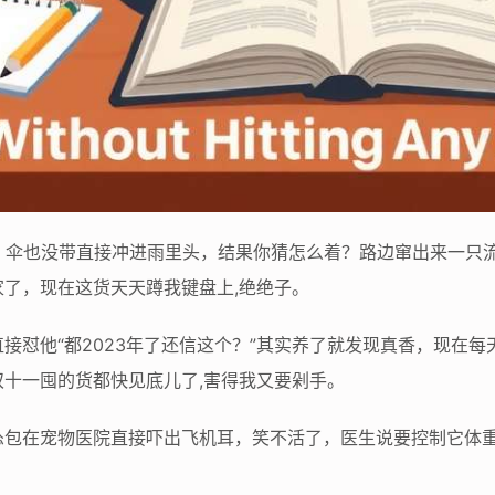
了，伞也没带直接冲进雨里头，结果你猜怎么着？路边窜出来一只
了，现在这货天天蹲我键盘上,绝绝子。
接怼他“都2023年了还信这个？”其实养了就发现真香，现在
十一囤的货都快见底儿了,害得我又要剁手。
怂包在宠物医院直接吓出飞机耳，笑不活了，医生说要控制它体