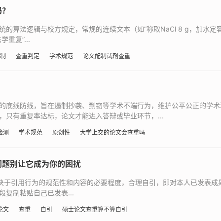
吗？
算法逻辑与校方规定，常规的连续文本（如“称取NaCl 8 g，加水定容
重复”...
制
查重判定
学术规范
论文配制试剂查重
的底线防线，旨在遏制抄袭、剽窃等学术不端行为，维护公平公正的学术
只有重复率达标，论文才能进入答辩或毕业环节，...
检测
学术规范
原创性
大学上交的论文会查重吗
问题别让它成为你的困扰
取决于引用行为的规范性和内容的必要程度，合理自引，即对本人已发表成
复制粘贴自己已发表...
论文
查重
自引
硕士论文查重算不算自引