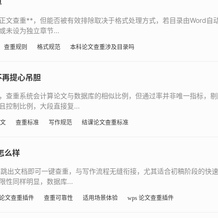
算
正文查重**，但能否被有效排除取决于格式处理方式，若目录由Word
未设为独立章节...
查重规则
格式规范
本科论文查重涉及目录吗
不再提心吊胆
，查重系统会计算论文与数据库的相似比例，但通过率并非唯一指标，剔
控制比例，大段直接复...
文
查重标准
写作规范
结课论文查重标准
怎么样
需跳出文档即可一键查重，与写作流程无缝衔接，尤其适合初稿阶段的快
性同样明显，数据库...
 论文查重插件
查重可靠性
适用场景体验
wps 论文查重插件