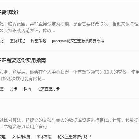
不要修改？
处于临界范围，并非直接认定为抄袭，是否需要修改取决于相似来源与性
共知识或规范表达，修改...
记
重复判定
降重策略
paperpass论文查重标黄的要改吗
许正需要这份实用指南
服务，购买后，你会在个人中心获得一个有效期通常为30天的套餐，使
检测次数可能有限制...
重
月卡
指南
论文查重月卡
过比对算法，将提交的文稿与庞大的数据库资源进行相似度计算，该数据
书籍资源以及用户自行...
原理
文本相似度
学术不端
论文查重解释说明书