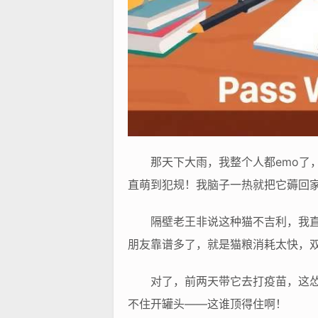
那天下大雨，我整个人都emo
直萌到犯规！我脑子一热就把它薅回家
隔壁老王非说这种猫不吉利，我直
朋友靠谱多了，就是猫粮消耗太快，双
对了，前两天带它去打疫苗，这
不住开罐头——这谁顶得住啊！