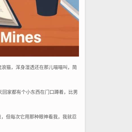
流浪猫，浑身湿透还在那儿喵喵叫，简
每天回家都有个小东西在门口蹲着，比男
重，但每次它用那种眼神看我，我就忍