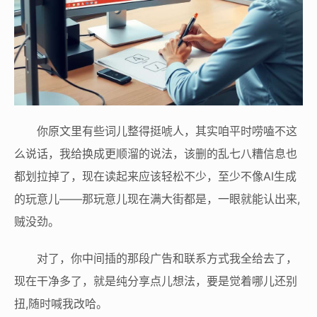
你原文里有些词儿整得挺唬人，其实咱平时唠嗑不这
么说话，我给换成更顺溜的说法，该删的乱七八糟信息也
都划拉掉了，现在读起来应该轻松不少，至少不像AI生成
的玩意儿——那玩意儿现在满大街都是，一眼就能认出来,
贼没劲。
对了，你中间插的那段广告和联系方式我全给去了，
现在干净多了，就是纯分享点儿想法，要是觉着哪儿还别
扭,随时喊我改哈。