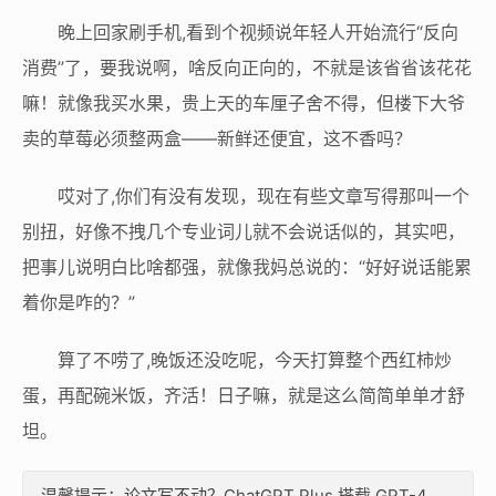
晚上回家刷手机,看到个视频说年轻人开始流行“反向
消费”了，要我说啊，啥反向正向的，不就是该省省该花花
嘛！就像我买水果，贵上天的车厘子舍不得，但楼下大爷
卖的草莓必须整两盒——新鲜还便宜，这不香吗？
哎对了,你们有没有发现，现在有些文章写得那叫一个
别扭，好像不拽几个专业词儿就不会说话似的，其实吧，
把事儿说明白比啥都强，就像我妈总说的：“好好说话能累
着你是咋的？”
算了不唠了,晚饭还没吃呢，今天打算整个西红柿炒
蛋，再配碗米饭，齐活！日子嘛，就是这么简简单单才舒
坦。
温馨提示：论文写不动？ChatGPT Plus 搭载 GPT-4、