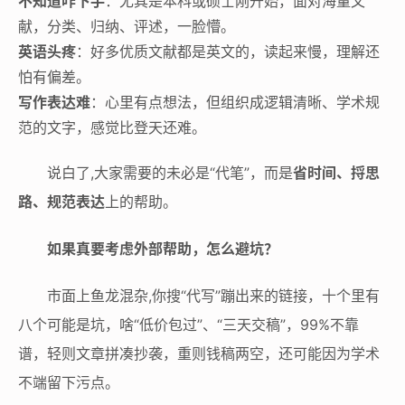
不知道咋下手
：尤其是本科或硕士刚开始，面对海量文
献，分类、归纳、评述，一脸懵。
英语头疼
：好多优质文献都是英文的，读起来慢，理解还
怕有偏差。
写作表达难
：心里有点想法，但组织成逻辑清晰、学术规
范的文字，感觉比登天还难。
说白了,大家需要的未必是“代笔”，而是
省时间、捋思
路、规范表达
上的帮助。
如果真要考虑外部帮助，怎么避坑？
市面上鱼龙混杂,你搜“代写”蹦出来的链接，十个里有
八个可能是坑，啥“低价包过”、“三天交稿”，99%不靠
谱，轻则文章拼凑抄袭，重则钱稿两空，还可能因为学术
不端留下污点。