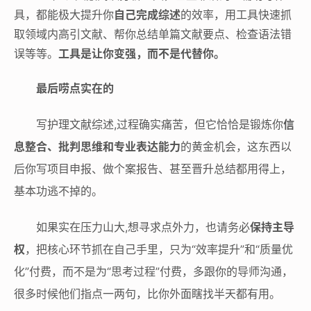
具，都能极大提升你
自己完成综述
的效率，用工具快速抓
取领域内高引文献、帮你总结单篇文献要点、检查语法错
误等等。
工具是让你变强，而不是代替你。
最后唠点实在的
写护理文献综述,过程确实痛苦，但它恰恰是锻炼你
信
息整合、批判思维和专业表达能力
的黄金机会，这东西以
后你写项目申报、做个案报告、甚至晋升总结都用得上，
基本功逃不掉的。
如果实在压力山大,想寻求点外力，也请务必
保持主导
权
，把核心环节抓在自己手里，只为“效率提升”和“质量优
化”付费，而不是为“思考过程”付费，多跟你的导师沟通，
很多时候他们指点一两句，比你外面瞎找半天都有用。