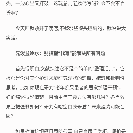
秃，一边心里又打鼓：这玩意儿能找代写吗？会不会不靠
谱啊？
今天咱就敞开了唠唠,不整那些虚头巴脑的，就说说大
实话。
先泼盆冷水：别指望“代写”能解决所有问题
首先得明白,文献综述它不是个简单的“整理活儿”，它
核心是你对某个护理领域研究现状的
理解、梳理和批判性
思考
，比如你现在研究“老年痴呆患者的居家护理干预”，
好的综述得说清楚：目前主流干预方法有哪几种？各自效
果证据强弱如何？研究有啥空白或矛盾？未来趋势可能在
哪？
如果你直接把题目甩给代写,自己当甩手掌柜，哪怕最