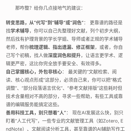
那咋整？给你几点接地气的建议：
转变思路，从“代写”到“辅导”或“润色”
： 更靠谱的路径是
找
学术辅导
，你可以自己先整理好文献，列个初步大纲，
然后找有护理背景的学长学姐、导师或者正规的学术辅导
老师，帮你
梳理逻辑、指出遗漏、修正框架
，或者，你自
己写个初稿，找人做
深度润色和提升
，让语言更学术、逻
辑更严密，这比你完全放手要安全、有效得多。
自己掌握核心，外包非核心
： 最关键的“文献检索、阅
读、核心观点形成”这部分，必须自己来，你可以把“格式
调整”、“部分段落语言优化”、“参考文献排版”这些耗时但
技术含量相对不高的部分，寻求一些帮助，有些工具或靠
谱的编辑服务能搞定这些。
善用科技工具，别只想着“人”
： 现在AI发展这么快，别只
盯着“人工代写”，一些专业的文献管理工具（如Zotero, E
ndNote）、文献阅读分析工具，甚至靠谱的AI辅助写作工