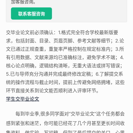
加客服咨询。
联系客服咨询
交毕业论文前必须确认：1.格式完全符合学校最新版要
求，包括封面、目录、页眉页脚、参考文献等细节；2.论
文已通过正规查重，重复率严格控制在规定标准内；3.所
有引用数据、文献来源均已准确标注，避免学术不端；4.
核心论点明确，逻辑结构清晰，无重大语法或拼写错误；
5.已与导师充分沟通并完成最终修改定稿；6.了解提交系
统的操作流程与截止时间，提前上传避免网络拥堵，这些
环节直接关系到论文能否顺利进入评审环节。
学生交毕业论文
每到毕业季,很多同学面对“交毕业论文”这个任务都会
感到紧张和迷茫，你可能已经花了几个月甚至更长时间收
集资料、做实验、写初稿，但到了最后提交的关口，心里