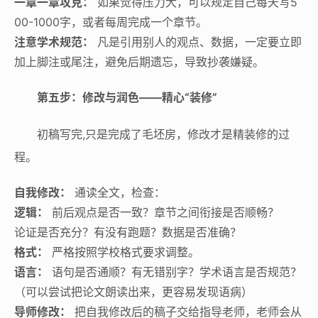
一章一章攻克：
如果觉得压力大，可以规定自己每天写5
00-1000字，或者每周完成一个章节。
注意学术规范：
凡是引用别人的观点、数据，一定要立即
加上脚注或尾注，避免后期遗忘，导致抄袭嫌疑。
第五步：修改与润色——精心“装修”
初稿写完,只是完成了毛坯房，修改才是精装修的过
程。
自我修改：
通读全文，检查：
逻辑：
前后观点是否一致？章节之间衔接是否顺畅？
论证是否充分？有没有跑题？数据是否准确？
格式：
严格按照学校格式要求调整。
语言：
语句是否通顺？有无错别字？学术语言是否规范？
（可以尝试把论文朗读出来，更容易发现语病）
导师修改：
把自我修改后的稿子交给指导老师，老师会从