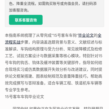
色、降重全流程。如需购买账号或充值会员，请扫码添
加客服咨询。
联系客服咨询
本指南系统梳理了从零完成“15号客车车钩”
毕业论文
的
全
流程实战
步骤，内容涵盖选题背景与意义、文献综述与标
准解读、车钩结构原理与受力分析、常见故障模式及检修
工艺、试验方案设计与数据采集等核心模块，特别针对15
号车钩的钩舌、钩体及缓冲装置等关键部件，指导如何结
合现场实习或仿真数据展开失效分析与改进建议，同时提
供论文框架搭建、图表绘制规范及查重降重技巧，帮助高
效完成撰写与答辩准备，适合车辆工程、铁道机车车辆等
专业学生参考。
15号客车车钩毕业论文
同学你好,如果你正在为写毕业论文发愁，特别是题目