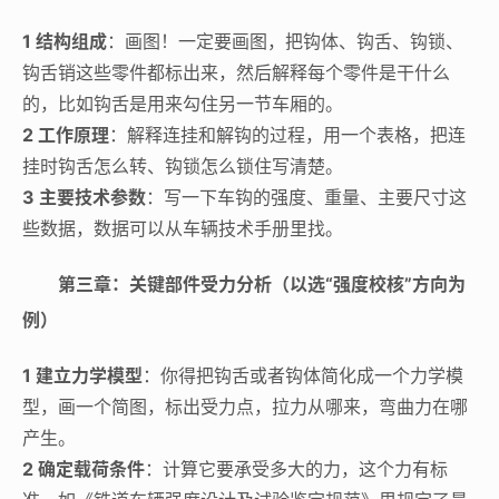
1 结构组成
：画图！一定要画图，把钩体、钩舌、钩锁、
钩舌销这些零件都标出来，然后解释每个零件是干什么
的，比如钩舌是用来勾住另一节车厢的。
2 工作原理
：解释连挂和解钩的过程，用一个表格，把连
挂时钩舌怎么转、钩锁怎么锁住写清楚。
3 主要技术参数
：写一下车钩的强度、重量、主要尺寸这
些数据，数据可以从车辆技术手册里找。
第三章：关键部件受力分析（以选“强度校核”方向为
例）
1 建立力学模型
：你得把钩舌或者钩体简化成一个力学模
型，画一个简图，标出受力点，拉力从哪来，弯曲力在哪
产生。
2 确定载荷条件
：计算它要承受多大的力，这个力有标