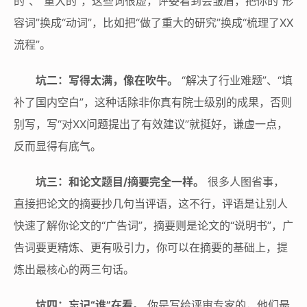
的”、“重大的”，这些词很虚，评委看到会皱眉，把你的“形
容词”换成“动词”，比如把“做了重大的研究”换成“梳理了XX
流程”。
坑二：写得太满，像在吹牛。
“解决了行业难题”、“填
补了国内空白”，这种话除非你真有院士级别的成果，否则
别写，写“对XX问题提出了有效建议”就挺好，谦虚一点，
反而显得有底气。
坑三：和论文题目/摘要完全一样。
很多人图省事，
直接把论文的摘要抄几句当评语，这不行，评语是让别人
快速了解你论文的“广告词”，摘要则是论文的“说明书”，广
告词要更精炼、更有吸引力，你可以在摘要的基础上，提
炼出最核心的两三句话。
坑四：忘记“谁”在看。
你是写给评审专家的，他们最