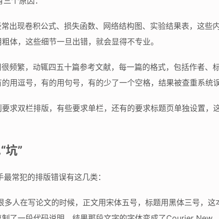
有三个原因：
中经常出现卷积公式、损失函数、网络结构图、实验结果表，这些
用粗体，这些细节一旦出错，就会显得不专业。
引用很频繁，动辄四五十篇参考文献，每一篇的格式，包括作者、
的用逗号，有的用句号，有的少了一个空格，结果被查重系统误
刊要求双栏排版，有些要求单栏，还有的要求标题页单独设置，
“坑”
手最常犯的排版错误有这几类：
很多人在写论文的时候，正文用宋体五号，标题用黑体三号，这
了一段代码说明，结果那段文字的字体变成了Courier Ne