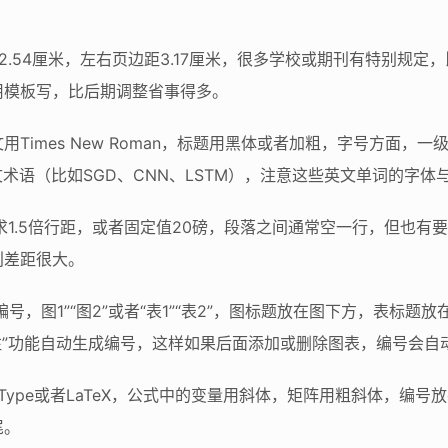
.54厘米，左右页边距3.17厘米，很多学校或期刊有特别规定，比
用模板写，比后期调整省事得多。
用Times New Roman，标题用黑体或者加粗，字号方面，
文术语（比如SGD、CNN、LSTM），注意这些英文单词的字
求1.5倍行距，或者固定值20磅，段落之间通常空一行，但也有要
刊差距很大。
号，图1”“图2”或者“表1”“表2”，图标题放在图下方，表标
题注”功能自动生成编号，这样如果后面添加或删除图表，编号会自
thType或者LaTeX，公式中的变量用斜体，矩阵用粗斜体，编
尾。