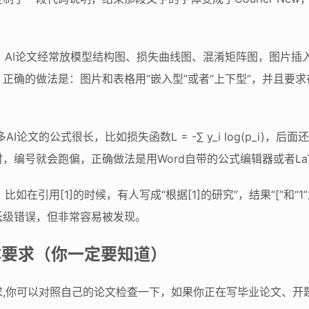
。
AI论文经常放模型结构图、损失曲线图、混淆矩阵图，图片插入
正确的做法是：图片和表格用“嵌入型”或者“上下型”，并且要
AI论文的公式很长，比如损失函数L = -∑ y_i log(p_i)，
，编号就会跑偏，正确做法是用Word自带的公式编辑器或者La
。
比如在引用[1]的时候，有人写成“根据[1]的研究”，结果“[”和“1
低级错误，但非常容易被发现。
体要求（你一定要知道）
求,你可以对照自己的论文检查一下，如果你正在写毕业论文、开