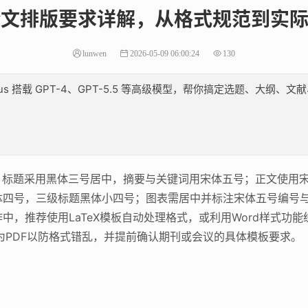
论文排版要求详解，从格式规范到实
lunwen
2026-05-09 06:00:24
130
lus 搭载 GPT-4、GPT-5.5 等高级模型，帮你搞定选题、大
：标题采用黑体三号居中，摘要与关键词用宋体五号；正文使用宋
四号，三级标题黑体小四号；图表需居中并标注宋体五号编号与标题
，推荐使用LaTeX模板自动处理格式，或利用Word样式功能统一
出为PDF以防格式错乱，并提前确认期刊或会议的具体模板要求。