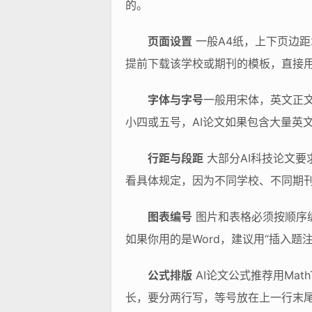
的。
页面设置
一般A4纸，上下页边距2
提前下载该学校或期刊的模板，直接
字体与字号
一般用宋体，英文正文
小四或五号，AI论文如果包含大量英
行距与段距
大部分AI科技论文要
看具体规定，因为不同学校、不同期
图表编号
图片和表格必须按顺序编
如果你用的是Word，建议用“插入
公式排版
AI论文公式推荐用Ma
长，要分两行写，等号放在上一行末