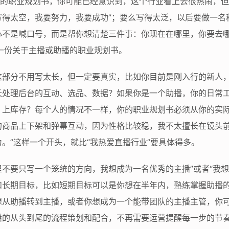
”的职业规划书，你可能已经意识到，这个行业看上去很热闹，
得太空，我要努力，我要成功”；要么写得太泛，以后要做一名
心不是喊口号，而是帮你想清楚三件事：你现在在哪里，你要去
一份关于主播或助播的职业规划书。
这部分不用写太长，但一定要真实，比如你目前是刚入行的新人
长处理后台的互动、选品、数据？如果你是一个助播，你的日常
、上库存？每个人的情况不一样，你的职业规划书必须从你的实际
的商品上下架和弹幕互动，因为性格比较稳，我不太擅长在镜头
。”这样一个开头，就比“我热爱直播行业”要具体得多。
不要只写一个笼统的方向，我想成为一名优秀的主播”或者“我想
和长期目标，比如短期目标可以是你想在半年内，熟练掌握助播
想从助播转到主播，或者你想成为一个能带团队的主播主管，你可
播的从头到尾的流程策划和配合，不再需要运营提醒每一步的节