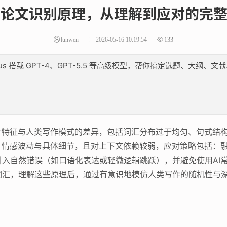
I论文识别原理，从理解到应对的完
lunwen
2026-05-16 10:19:54
133
lus 搭载 GPT-4、GPT-5.5 等高级模型，帮你搞定选题、大
计特征与人类写作模式的差异，包括词汇分布过于均匀、句式结
、情感波动与具体细节，且对上下文依赖较弱，应对策略包括：
入自然错误（如口语化表达或轻微逻辑跳跃），并避免使用AI
词汇，理解这些原理后，通过有意识地模仿人类写作的随机性与