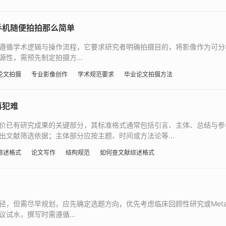
手机随便拍拍那么简单
遵循学术逻辑与操作流程，它要求研究者明确拍摄目的，将影像作为可分
性，需预先制定拍摄方...
论文拍摄
专业影像创作
学术规范要求
毕业论文拍摄方法
再犯难
价已有研究成果的关键部分，其标准格式通常包括引言、主体、总结与参
文献筛选依据；主体部分应按主题、时间或方法论等...
综述格式
论文写作
结构规范
如何查文献综述格式
径，但需尽早规划，应先确定选题方向，优先考虑临床回顾性研究或Met
试水，撰写时需遵循...