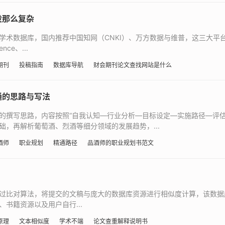
没那么复杂
学术数据库，国内推荐中国知网（CNKI）、万方数据与维普，这三大平
ce、...
期刊
投稿指南
数据库导航
财会期刊论文查找网站是什么
通的思路与写法
的撰写思路，内容按照“自我认知—行业分析—目标设定—实施路径—评估
，再解析葡萄酒、烈酒等细分领域的发展趋势，...
酒师
职业规划
精通路径
品酒师的职业规划书范文
过比对算法，将提交的文稿与庞大的数据库资源进行相似度计算，该数据
书籍资源以及用户自行...
原理
文本相似度
学术不端
论文查重解释说明书