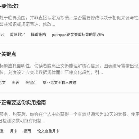
不要修改？
处于临界范围，并非直接认定为抄袭，是否需要修改取决于相似来源与性
共知识或规范表达，修改...
记
重复判定
降重策略
paperpass论文查重标黄的要改吗
个关键点
标题应具自明性，使读者脱离正文仍能理解核心信息，图表编号需按出现
，刻度设计应突出数据规律而非压缩变化趋势，引...
论文
图表
关键点
毕业论文图有人做过
许正需要这份实用指南
服务，购买后，你会在个人中心获得一个有效期通常为30天的套餐，使
检测次数可能有限制...
重
月卡
指南
论文查重月卡