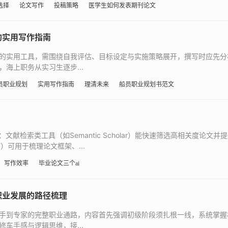
选择
论文写作
投稿策略
医学生如何发表期刊论文
的实用写作指南
的实用工具，需围绕自我评估、目标设定与实施策略展开，撰写时应先分
海上职务从实习生逐步...
员职业规划
实用写作指南
理清未来
船员职业规划书范文
献检索类工具（如Semantic Scholar）能快速筛选高相关度论文并
）可用于梳理论文框架、...
具；写作效率
毕业论文三个ai
职业发展的路径梳理
手到专家的完整职业通路，内容首先强调初级阶段须扎根一线，系统掌握
车手感与逻辑思维，接...