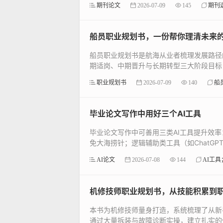
期刊论文
2026-07-09
145
期刊
船员职业规划书，一份帮你理清未来
船员职业规划书是航海从业者梳理发展路径
期适岗、中期晋升与长期转型三大阶段目标，
职业规划书
2026-07-09
140
船
毕业论文写作中用好三个AI工具
毕业论文写作中可善用三类AI工具提升效率：文
免大海捞针；逻辑辅助类工具（如ChatGPT
AI论文
2026-07-08
144
AI工
机修技师职业规划书，从技能积累到
本书为机修技师量身打造，系统梳理了从新
通过大量拆装与故障诊断实操，建立扎实的修