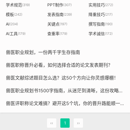
学术规范
PPT制作
实用技巧
(319)
(307)
(272)
模板
发表指南
降重技巧
(242)
(239)
(217)
AI
关键点
撰写指南
(204)
(197)
(190)
AI工具
查重率
学术诚信
(179)
(179)
(172)
兽医职业规划，一份两千字生存指南
兽医职称晋升必看，如何选择合适的论文发表期刊？
兽医文献综述题目怎么选？这50个方向让你灵感爆棚！
兽医职业规划书1500字指南，从迷茫到清晰，这份攻略帮你少走弯路
兽医评职称论文难搞？避开这5个坑，你的晋升路能顺一大半！
‹‹
1
››