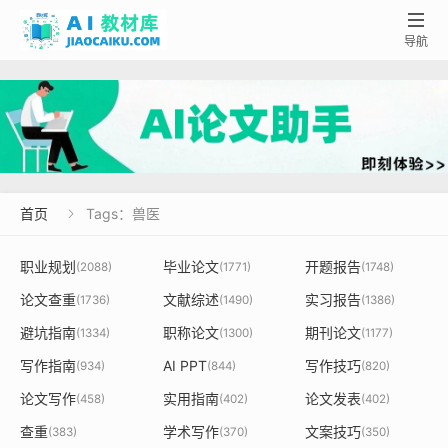

导航
首页
Tags：兽医

职业规划
毕业论文
开题报告
(2088)
(1771)
(1748)
论文查重
文献综述
实习报告
(1736)
(1490)
(1386)
避坑指南
职称论文
期刊论文
(1334)
(1300)
(1177)
写作指南
AI PPT
写作技巧
(934)
(844)
(820)
论文写作
实用指南
论文发表
(458)
(402)
(402)
查重
学术写作
文案技巧
(383)
(370)
(350)