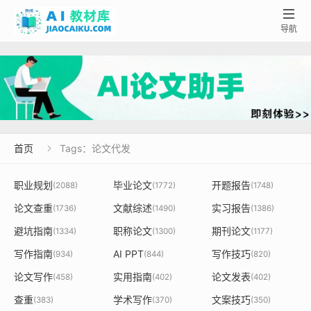

导航
首页
Tags：论文代发

职业规划
毕业论文
开题报告
(2088)
(1772)
(1748)
论文查重
文献综述
实习报告
(1736)
(1490)
(1386)
避坑指南
职称论文
期刊论文
(1334)
(1300)
(1177)
写作指南
AI PPT
写作技巧
(934)
(844)
(820)
论文写作
实用指南
论文发表
(458)
(402)
(402)
查重
学术写作
文案技巧
(383)
(370)
(350)