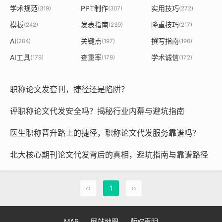
学术规范
PPT制作
实用技巧
(319)
(307)
(272)
模板
发表指南
降重技巧
(242)
(239)
(217)
AI
关键点
撰写指南
(204)
(197)
(190)
AI工具
查重率
学术诚信
(179)
(179)
(172)
职称论文发套刊，捷径还是陷阱？
评职称论文代发安全吗？揭秘行业内幕与避坑指南
医生职称晋升路上的捷径，职称论文代发服务靠谱吗？
北大核心期刊论文代发背后的真相，避坑指南与靠谱路径
‹‹
1
››
MAP
网站地图
版权声明