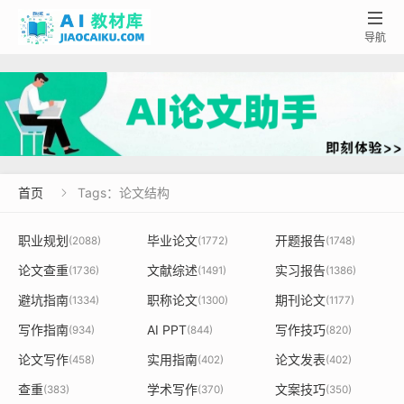

导航
首页
Tags：论文结构

职业规划
毕业论文
开题报告
(2088)
(1772)
(1748)
论文查重
文献综述
实习报告
(1736)
(1491)
(1386)
避坑指南
职称论文
期刊论文
(1334)
(1300)
(1177)
写作指南
AI PPT
写作技巧
(934)
(844)
(820)
论文写作
实用指南
论文发表
(458)
(402)
(402)
查重
学术写作
文案技巧
(383)
(370)
(350)