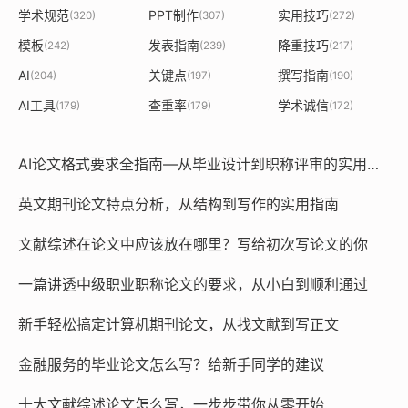
学术规范
PPT制作
实用技巧
(320)
(307)
(272)
模板
发表指南
降重技巧
(242)
(239)
(217)
AI
关键点
撰写指南
(204)
(197)
(190)
AI工具
查重率
学术诚信
(179)
(179)
(172)
AI论文格式要求全指南—从毕业设计到职称评审的实用规范
英文期刊论文特点分析，从结构到写作的实用指南
文献综述在论文中应该放在哪里？写给初次写论文的你
一篇讲透中级职业职称论文的要求，从小白到顺利通过
新手轻松搞定计算机期刊论文，从找文献到写正文
金融服务的毕业论文怎么写？给新手同学的建议
十大文献综述论文怎么写，一步步带你从零开始