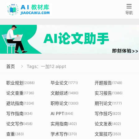

导航
首页
Tags：一加12 aippt

职业规划
毕业论文
开题报告
(2088)
(1771)
(1748)
论文查重
文献综述
实习报告
(1736)
(1490)
(1386)
避坑指南
职称论文
期刊论文
(1334)
(1300)
(1177)
写作指南
AI PPT
写作技巧
(934)
(844)
(820)
论文写作
实用指南
论文发表
(458)
(402)
(402)
查重
学术写作
文案技巧
(383)
(370)
(350)