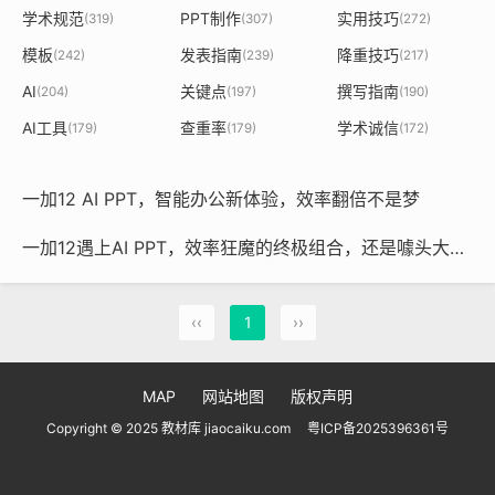
学术规范
PPT制作
实用技巧
(319)
(307)
(272)
模板
发表指南
降重技巧
(242)
(239)
(217)
AI
关键点
撰写指南
(204)
(197)
(190)
AI工具
查重率
学术诚信
(179)
(179)
(172)
一加12 AI PPT，智能办公新体验，效率翻倍不是梦
一加12遇上AI PPT，效率狂魔的终极组合，还是噱头大于实用？
‹‹
1
››
MAP
网站地图
版权声明
Copyright © 2025 教材库 jiaocaiku.com
粤ICP备2025396361号