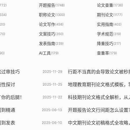
开题报告
论文查重
1772)
(1748)
(1736)
职称论文
期刊论文
1334)
(1300)
(1177)
论文写作
实用指南
820)
(458)
(402)
文案技巧
学术规范
370)
(350)
(319)
发表指南
降重技巧
(239)
(217)
AI工具
查重率
90)
(179)
(179)
松过审技巧
行距不当真的会导致论文被秒
2025-11-29
范性探讨
地理教育期刊论文格式模板，
2025-11-25
了你的后腿！
科技期刊论文格式全解析，从
2025-11-22
门到精通
开题报告论文行间距怎么设置？
2025-06-13
门到发表
中文期刊论文初稿格式全攻略
2025-06-10