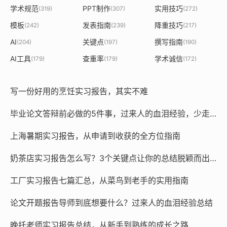
学术规范
PPT制作
实用技巧
(319)
(307)
(272)
模板
发表指南
降重技巧
(242)
(239)
(217)
AI
关键点
撰写指南
(204)
(197)
(190)
AI工具
查重率
学术诚信
(179)
(179)
(172)
写一份好用的烹饪实习报告，其实不难
毕业论文答辩前必做的5件事，过来人的血泪经验，少走弯路！
上海暑期实习报告，从申请到收获的全方位指南
奶茶店实习报告怎么写？3个关键点让你的总结脱颖而出！
工厂实习报告七篇汇总，从菜鸟到老手的实用指南
论文开题报告导师到底想要什么？过来人的血泪经验总结
晚托老师实习报告总结，从新手到熟练的成长之路