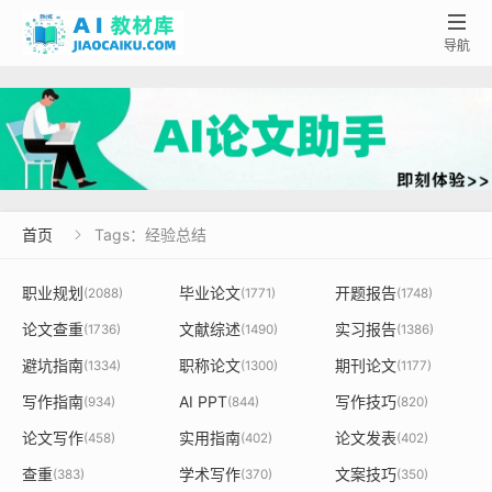

导航
首页
Tags：经验总结

职业规划
毕业论文
开题报告
(2088)
(1771)
(1748)
论文查重
文献综述
实习报告
(1736)
(1490)
(1386)
避坑指南
职称论文
期刊论文
(1334)
(1300)
(1177)
写作指南
AI PPT
写作技巧
(934)
(844)
(820)
论文写作
实用指南
论文发表
(458)
(402)
(402)
查重
学术写作
文案技巧
(383)
(370)
(350)