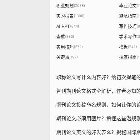
职业规划
毕业论文
(2088)
(
实习报告
避坑指南
(1386)
(
AI PPT
写作技巧
(844)
(
查重
学术写作
(383)
(
实用技巧
模板
(272)
(242)
关键点
撰写指南
(197)
(1
职称论文写什么内容好？给初次提笔
普刊期刊论文格式全解析，作者必知
期刊论文投稿命名规则，如何让你的
期刊论文必须用图片？搞懂这些潜规则，
期刊论文英文的好发表么？揭秘国际期刊