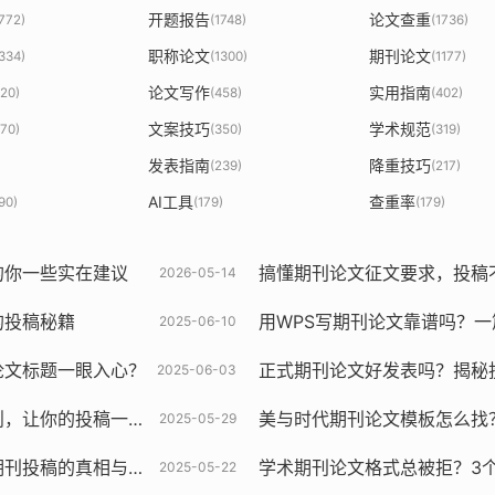
开题报告
论文查重
1772)
(1748)
(1736)
职称论文
期刊论文
1334)
(1300)
(1177)
论文写作
实用指南
820)
(458)
(402)
文案技巧
学术规范
370)
(350)
(319)
发表指南
降重技巧
(239)
(217)
AI工具
查重率
90)
(179)
(179)
的你一些实在建议
搞懂期刊论文征文要求，投稿
2026-05-14
的投稿秘籍
用WPS写期刊论文靠谱吗？一篇讲透格
2025-06-10
论文标题一眼入心？
正式期刊论文好发表吗？揭秘
2025-06-03
让你的投稿一次过！
美与时代期刊论文模板怎么找？3个
2025-05-29
投稿的真相与技巧
学术期刊论文格式总被拒？3
2025-05-22