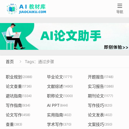

导航
首页
Tags：通过步骤

职业规划
毕业论文
开题报告
(2088)
(1771)
(1748)
论文查重
文献综述
实习报告
(1736)
(1490)
(1386)
避坑指南
职称论文
期刊论文
(1334)
(1300)
(1177)
写作指南
AI PPT
写作技巧
(934)
(844)
(820)
论文写作
实用指南
论文发表
(458)
(402)
(402)
查重
学术写作
文案技巧
(383)
(370)
(350)