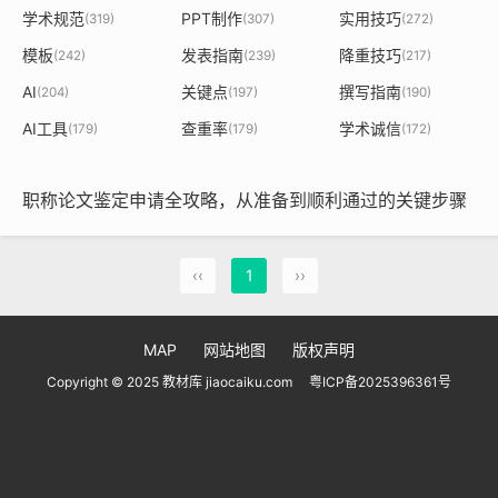
学术规范
PPT制作
实用技巧
(319)
(307)
(272)
模板
发表指南
降重技巧
(242)
(239)
(217)
AI
关键点
撰写指南
(204)
(197)
(190)
AI工具
查重率
学术诚信
(179)
(179)
(172)
职称论文鉴定申请全攻略，从准备到顺利通过的关键步骤
‹‹
1
››
MAP
网站地图
版权声明
Copyright © 2025 教材库 jiaocaiku.com
粤ICP备2025396361号