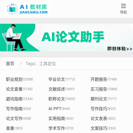

导航
首页
Tags：工具定位

职业规划
毕业论文
开题报告
(2088)
(1772)
(1748)
论文查重
文献综述
实习报告
(1736)
(1491)
(1386)
避坑指南
职称论文
期刊论文
(1334)
(1300)
(1177)
写作指南
AI PPT
写作技巧
(934)
(844)
(820)
论文写作
实用指南
论文发表
(458)
(402)
(402)
查重
学术写作
文案技巧
(383)
(370)
(350)