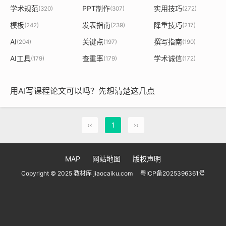
学术规范
PPT制作
实用技巧
(320)
(307)
(272)
模板
发表指南
降重技巧
(242)
(239)
(217)
AI
关键点
撰写指南
(204)
(197)
(190)
AI工具
查重率
学术诚信
(179)
(179)
(172)
用AI写课程论文可以吗？先想清楚这几点
‹‹
1
››
MAP
网站地图
版权声明
Copyright © 2025 教材库 jiaocaiku.com
粤ICP备2025396361号