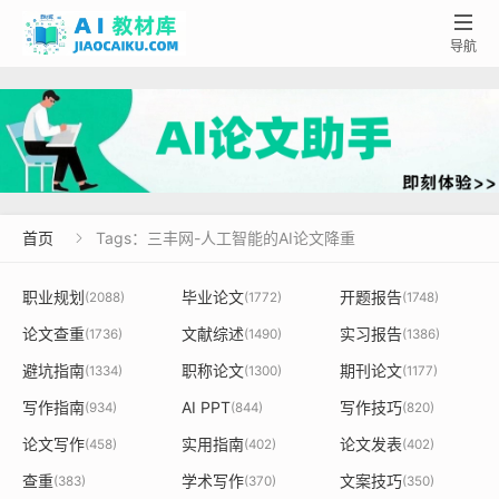

导航
首页
Tags：三丰网-人工智能的AI论文降重

职业规划
毕业论文
开题报告
(2088)
(1772)
(1748)
论文查重
文献综述
实习报告
(1736)
(1490)
(1386)
避坑指南
职称论文
期刊论文
(1334)
(1300)
(1177)
写作指南
AI PPT
写作技巧
(934)
(844)
(820)
论文写作
实用指南
论文发表
(458)
(402)
(402)
查重
学术写作
文案技巧
(383)
(370)
(350)