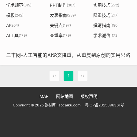
学术规范
PPT制作
实用技巧
(319)
(307)
(272)
模板
发表指南
降重技巧
(242)
(239)
(217)
AI
关键点
撰写指南
(204)
(197)
(190)
AI工具
查重率
学术诚信
(179)
(179)
(172)
三丰网-人工智能的AI论文降重，从重复到原创的实用思路
‹‹
1
››
MAP
网站地图
版权声明
Copyright © 2025 教材库 jiaocaiku.com
粤ICP备2025396361号