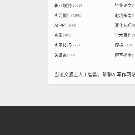
职业规划
毕业论文
(2088)
(1
实习报告
避坑指南
(1386)
(
AI PPT
写作技巧
(844)
(
查重
学术写作
(383)
(
实用技巧
模板
(272)
(242)
关键点
撰写指南
(197)
(1
当论文遇上人工智能，聊聊AI写作网