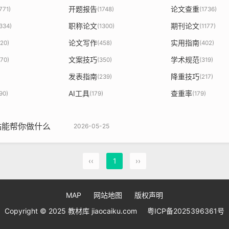
开题报告
论文查重
771)
(1748)
(1736)
职称论文
期刊论文
1334)
(1300)
(1177)
论文写作
实用指南
820)
(458)
(402)
文案技巧
学术规范
370)
(350)
(319)
发表指南
降重技巧
(239)
(217)
AI工具
查重率
90)
(179)
(179)
站能帮你做什么
2026-05-25
‹‹
1
››
MAP
网站地图
版权声明
Copyright © 2025 教材库 jiaocaiku.com
粤ICP备2025396361号