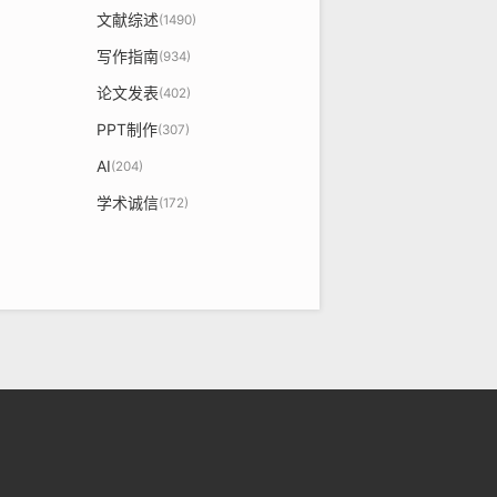
文献综述
(1490)
写作指南
(934)
论文发表
(402)
PPT制作
(307)
AI
(204)
学术诚信
(172)