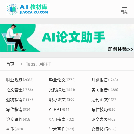

导航
首页
Tags：AiPPT

职业规划
毕业论文
开题报告
(2088)
(1772)
(1748)
论文查重
文献综述
实习报告
(1736)
(1491)
(1386)
避坑指南
职称论文
期刊论文
(1334)
(1300)
(1177)
写作指南
AI PPT
写作技巧
(934)
(844)
(820)
论文写作
实用指南
论文发表
(458)
(402)
(402)
查重
学术写作
文案技巧
(383)
(370)
(350)