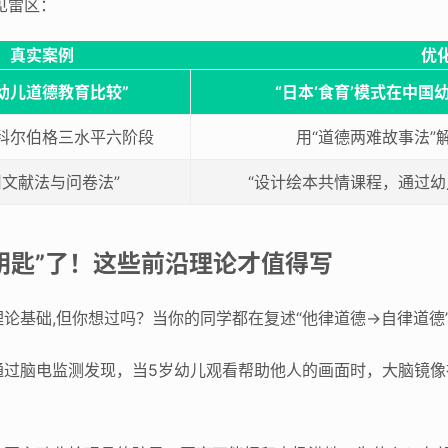
见雷区：
真实案例
优
幼儿道德教育比较”
“日本‘食育’模式在中国
科尔伯格三水平六阶段
用“道德两难故事法”
用文献法与问卷法”
“设计绘本共情课程，通过幼
钥匙”了！这些前沿理论才值得写
论基础,但你想过吗？当你的同学都在复述“他律道德→自律道德
通过脑电监测发现，当5岁幼儿观看帮助他人的画面时，大脑镜像