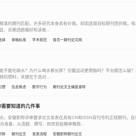
精准的期刊匹配，许多研究本身具有价值，却因选错目标期刊而折戟，核
、近期选题偏好和读者...
选择
审稿标准
学术规范
首页一期刊论文网
能不能吃碳水？为什么喝水都长胖？空腹运动更燃脂吗？平台期怎么破？
的燃料，关键在于选对...
习惯
信息焦虑
数字行为
期刊论文主编是谁呀
你需要知道的几件事
点，安徽职称评审要求论文发表在具有CN和ISSN双刊号的正规期刊，且
月准备，从选题、撰写、修改到投稿审稿周...
职称
期刊论文
发表流程
安徽职称期刊论文