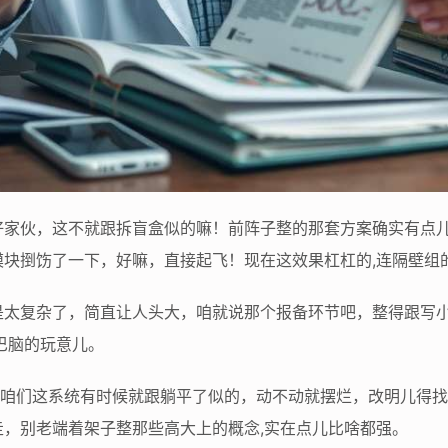
好家伙，这不就跟拆盲盒似的嘛！前阵子整的那套方案确实有点
模块捯饬了一下，好嘛，直接起飞！现在这效果杠杠的,连隔壁组
是太复杂了，简直让人头大，咱就说那个报备环节吧，整得跟写
巴脑的玩意儿。
着咱们这系统有时候就跟躺平了似的，动不动就摆烂，改明儿得
，别老端着架子整那些高大上的概念,实在点儿比啥都强。