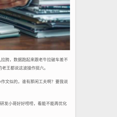
儿拉胯，数据跑起来跟老牛拉破车差不
的老王都说这波操作挺六。
小作文似的，谁有那闲工夫啊？要我说
找研发小哥好好唠唠，看能不能再优化