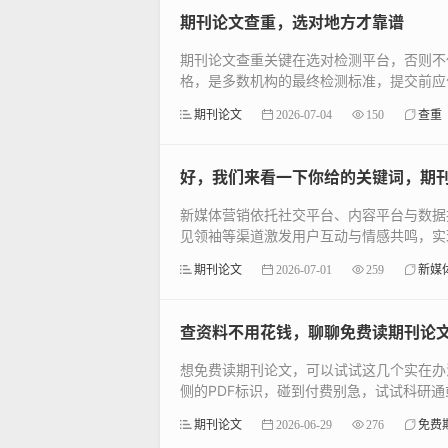
期刊论文查重，选对地方才靠谱
期刊论文查重关键在选对检测平台，否则不
格，是多数机构的最终检测标准，提交前应优
期刊论文
2026-07-04
150
查重
好，我们来看一下你给的关键词，期
新媒体营销依托社交平台、内容平台与数据
见领袖等渠道激发用户互动与情感共鸣，实现
期刊论文
2026-07-01
259
新媒
查资料不用花钱，聊聊免费读期刊论
想免费读期刊论文，可以试试这几个实在办
侧的PDF标识，碰到付费别急，试试科研通或
期刊论文
2026-06-29
276
免费