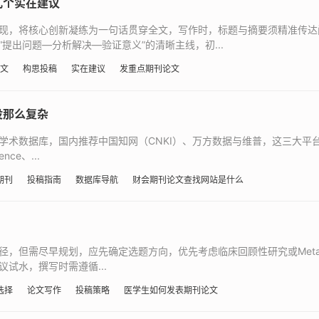
几个实在建议
现，将核心创新凝练为一句话贯穿全文，写作时，标题与摘要须精准传达
提出问题—分析解决—验证意义”的清晰主线，初...
文
构思投稿
实在建议
发重点期刊论文
没那么复杂
学术数据库，国内推荐中国知网（CNKI）、万方数据与维普，这三大平
ce、...
期刊
投稿指南
数据库导航
财会期刊论文查找网站是什么
径，但需尽早规划，应先确定选题方向，优先考虑临床回顾性研究或Met
试水，撰写时需遵循...
选择
论文写作
投稿策略
医学生如何发表期刊论文