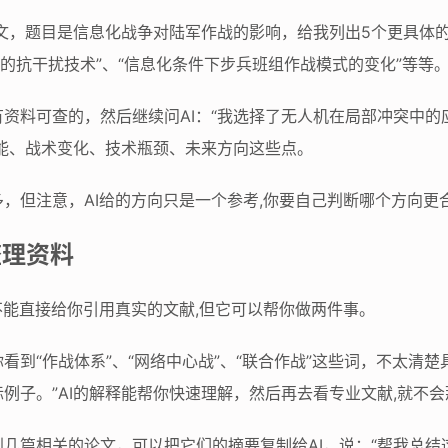
论文，题目是信息化战争对陆军作战的影响，给我列出5个更具体的
统的抗干扰技术”、“信息化条件下步兵班组作战模式的变化”等等
资料可查的，然后继续问AI：“我选择了无人机在局部冲突中
效能、战术变化、技术瓶颈、未来方向这些点。
，但注意，AI给的方向只是一个参考,你要自己判断哪个方向更
整理资料
不能直接给你引用真实的文献,但它可以帮你做两件事。
到“作战体系”、“网络中心战”、“联合作战”这些词，不太清楚
例子。”AI的解释能帮你快速理解，然后再去看专业文献,就不
几篇相关的论文，可以把它们的摘要复制给AI，说：“帮我总