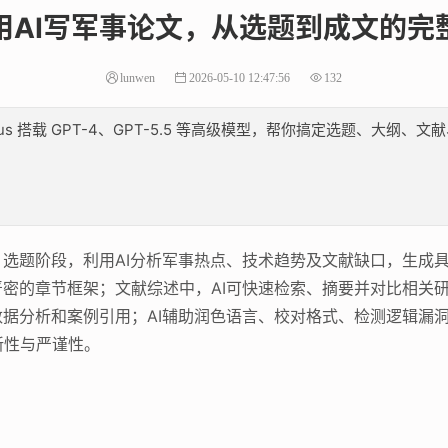
用AI写军事论文，从选题到成文的完
lunwen
2026-05-10 12:47:56
132
lus 搭载 GPT-4、GPT-5.5 等高级模型，帮你搞定选题、大
：选题阶段，利用AI分析军事热点、技术趋势及文献缺口，生成
严密的章节框架；文献综述中，AI可快速检索、摘要并对比相关
数据分析和案例引用；AI辅助润色语言、校对格式、检测逻辑漏
新性与严谨性。