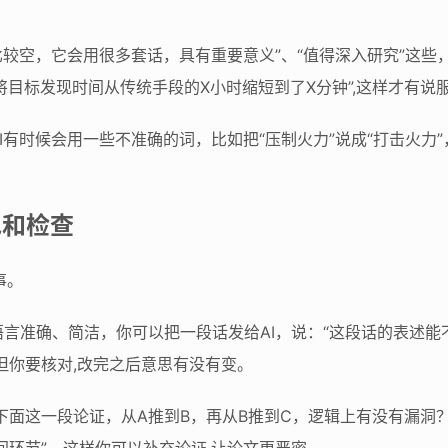
比较空，它会用很多套话，具有重要意义”、“值得深入研究”这
将目标发现时间从传统手段的X小时缩短到了X分钟”,这样才有说
有时候会用一些不准确的词，比如把“压制火力”说成“打击火力”
色和检查
事。
言准确、简洁，你可以把一段话发给AI，说：“这段话的表述
但你要核对,改完之后意思有没有变。
“下面这一段论证，从A推到B，再从B推到C，逻辑上有没有漏洞？