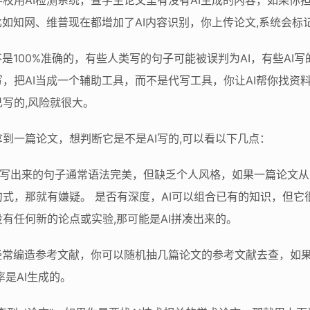
校用AI检测系统，查学生论文里有没有AI生成的内容，如果你担
比如知网、维普现在都增加了AI内容识别，你上传论文,系统会标
不是100%准确的，有些人类写的句子可能被误判为AI，有些AI
，把AI当成一个辅助工具，而不是代写工具，你让AI帮你找资料
写的,风险就很大。
到一篇论文，想判断它是不是AI写的,可以看以下几点：
AI写出来的句子通常语法完美，但缺乏个人风格，如果一篇论文
式，那就有嫌疑。 是否有深度，AI可以组合已有的知识，但它
有任何新的论点或实验,那可能是AI拼凑出来的。
经常编造参考文献，你可以随机抽几篇论文的参考文献去查，如
是AI生成的。