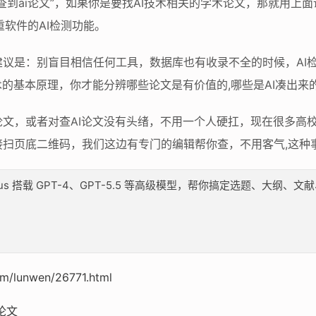
查到ai论文”，如果你是要找AI技术相关的学术论文，那就用上
重软件的AI检测功能。
议是：别盲目相信任何工具，数据库也有收录不全的时候，AI
术的基本原理，你才能分辨哪些论文是有价值的,哪些是AI凑出来
文，或者对查AI论文没有头绪，不用一个人硬扛，现在很多高
接扫页底二维码，我们这边有专门的编辑帮你查，不用客气,这种
lus 搭载 GPT-4、GPT-5.5 等高级模型，帮你搞定选题、大
om/lunwen/26771.html
论文