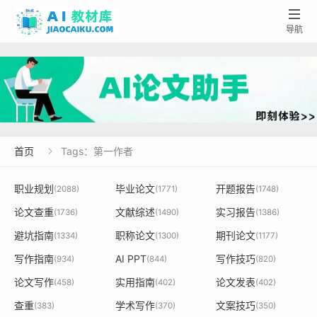

导航
首页
Tags：第一作者

职业规划
毕业论文
开题报告
(2088)
(1771)
(1748)
论文查重
文献综述
实习报告
(1736)
(1490)
(1386)
避坑指南
职称论文
期刊论文
(1334)
(1300)
(1177)
写作指南
AI PPT
写作技巧
(934)
(844)
(820)
论文写作
实用指南
论文发表
(458)
(402)
(402)
查重
学术写作
文案技巧
(383)
(370)
(350)