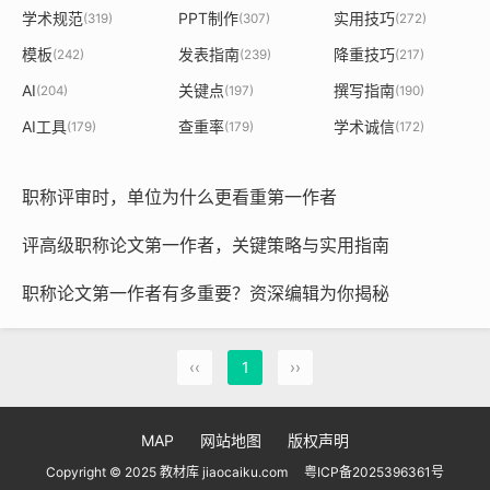
学术规范
PPT制作
实用技巧
(319)
(307)
(272)
模板
发表指南
降重技巧
(242)
(239)
(217)
AI
关键点
撰写指南
(204)
(197)
(190)
AI工具
查重率
学术诚信
(179)
(179)
(172)
职称评审时，单位为什么更看重第一作者
评高级职称论文第一作者，关键策略与实用指南
职称论文第一作者有多重要？资深编辑为你揭秘
‹‹
1
››
MAP
网站地图
版权声明
Copyright © 2025 教材库 jiaocaiku.com
粤ICP备2025396361号