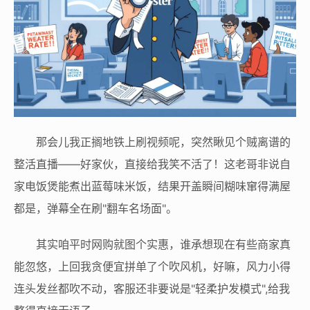
那会儿我正搁地铁上刷视频呢，突然瞅见个贼离谱的
整活直播——好家伙，直接给我笑不活了！这老哥非说自
家电饭煲能煮出蓝莓味米饭，结果开盖瞬间糊味窜得满屋
都是，弹幕全在刷"翻车名场面"。
其实咱平时网购就图个实惠，谁承想现在有些商家真
能忽悠，上回我贪便宜拼单了个吹风机，好嘛，风力小得
连头发丝都吹不动，客服还非要说是"轻柔护发模式",给我