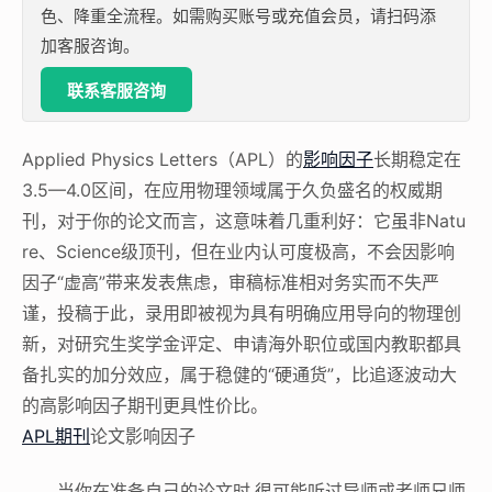
色、降重全流程。如需购买账号或充值会员，请扫码添
加客服咨询。
联系客服咨询
Applied Physics Letters（APL）的
影响因子
长期稳定在
3.5—4.0区间，在应用物理领域属于久负盛名的权威期
刊，对于你的论文而言，这意味着几重利好：它虽非Natu
re、Science级顶刊，但在业内认可度极高，不会因影响
因子“虚高”带来发表焦虑，审稿标准相对务实而不失严
谨，投稿于此，录用即被视为具有明确应用导向的物理创
新，对研究生奖学金评定、申请海外职位或国内教职都具
备扎实的加分效应，属于稳健的“硬通货”，比追逐波动大
的高影响因子期刊更具性价比。
APL期刊
论文影响因子
当你在准备自己的论文时,很可能听过导师或者师兄师